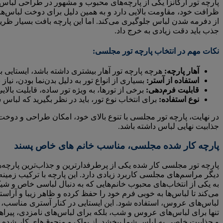
پارچه تور ارگانزا یکی از پارچه‌های محبوب و مشهور در طراحی لبا
ظرافت خود، مقاومت بالایی دارد و به همین دلیل برای دوخت لباس‌ها
از دفرمه شدن لباس جلوگیری می‌کند. اما این پارچه بافت بسیار ظر
جذب باید دقت زیادی به خرج داد.
نکات مهم در انتخاب پارچه تور مجلسی:
آهار پارچه:
هرچه پارچه تور آهار بیشتری داشته باشد، ایستایی
استفاده از آستر:
بسیاری از انواع تور به دلیل بدن‌نما بودن، نیا
قابلیت فرم‌دهی:
برخی از تورها، به ویژه تور ساده، قابلیت بالا
نوع استفاده:
برای انتخاب نوع تور، باید در نظر بگیرید که لب
در نهایت، پارچه تور مجلسی با تنوع بالای خود، امکان طراحی و دوخت 
جذابیت نهایی لباس داشته باشد.
پارچه کار شده مجلسی، مناسب خانم های خاص پسند
پارچه تور مجلسی کار شده یکی از پرطرفدارترین و جذاب‌ترین پارچه‌
دیگر مراسم‌های مجلسی کاربرد زیادی دارد. این پارچه با ترکیب زمینه
به یکی از انتخاب‌های محبوب خانم‌هایی که به دنبال لباسی خاص و شی
می‌کند تا لباس‌ها به خوبی فرم خود را حفظ کرده و ظاهر زیبا و آراسته‌ا
لباس‌های عروس، استفاده شود. این ایستایی در کنار آستری مناسب، ا
تنها برای لباس‌های عروس و شب، بلکه برای لباس‌های نامزدی، پیراهن‌
و جذابیت خاصی به لباس شما ببخشد. از پولک و منجوق‌های کار شده بر