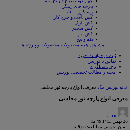
چهارخونه طرح دار نخ پنبه
پارچه های رینگر
ویسکوز ۱۰۰٪
کش بافت و خرج کار
کش نازک
کش ضخیم
کش تیپ
یقه و مچ
مشاهده همه محصولات محصولات و پارچه ها
ثبت درخواست خرید
تماس با نوریس
پیج اینستاگرام
مجله و مطالب تخصصی نوریس
خانه
نوریس مگ
معرفی انواع پارچه تور مجلسی
معرفی انواع پارچه تور مجلسی
athari
26 بهمن 1403
|
02:49
زمان تخمینی مطالعه: 8 دقیقه