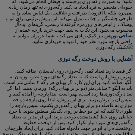
تکنیک به صورت رگه‌دوزی برجسته با قیطان انجام می‌شود، که
جلوه‌ای منحصر به فرد ایجاد می‌کند. رگه‌دوزی نه تنها زمان زیادی
نمی‌برد، بلکه با افزودن ظرافت و خلاقیت، یک لباس ساده را به
طرحی چشمگیر و جذاب تبدیل می‌کند. این روش تزئینی برای انواع
پوشاک، از لباس‌های روزمره گرفته تا رسمی، گزینه‌ای ایده‌آل
محسوب می‌شود. این نکات به شما جهت خرید پارچه عمده از
نساجی نوریس
نیز کمک زیادی می کند تا شما عزیزان بتوانید به
راحتی پارچه مورد نظر خود را تهیه و خریداری نمایید.
آشنایی با روش دوخت رگه دوزی
اگر قصد دارید تعداد کمی رگه‌دوزی روی لباستان اضافه کنید،
بهترین روش این است که به تعداد رگه‌های مورد نظر، اوزمان به
الگو اضافه کنید. برای این کار، اگر پهنای هر رگه ۲ سانتی‌متر است،
باید به الگو ۴ سانتی‌متر (دو برابر پهنای رگه) اوزمان بدهید. اما اگر
تعداد رگه‌دوزی‌ها زیاد است، بهتر است ابتدا پارچه را آماده کنید و
سپس آن را برش بزنید. برای این روش، ابتدا روی پارچه دو خط
موازی به فاصله دو برابر پهنای رگه‌دوزی بکشید. سپس پارچه را
طوری تا کنید که این دو خط بر روی یکدیگر منطبق شوند. با چرخ
خیاطی روی خط کشیده‌شده دوخت بزنید. این فرآیند را به تعداد
رگه‌دوزی‌های مورد نیاز تکرار کنید. پس از دوخت، خطوط
دوخته‌شده را با اتو در جهت دلخواه صاف کنید. برای ایجاد طرح‌های
خلاقانه‌تر، می‌توانید از دوخت‌های تزئینی روکار یا نخ‌های رنگی متنوع