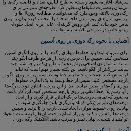
سرشانه آغاز می‌شود و بسته به طرح لباس، تعداد و فاصله رگه‌ها را
می‌توان به‌صورت سلیقه‌ای تنظیم کرد. طرح‌های متنوعی برای
رگه‌دوزی بالاتنه وجود دارد که می‌توانید با مطالعه ژورنال‌ها و
بررسی مدل‌های روز، مدل دلخواه خود را انتخاب کرده و آن را روی
لباس خود پیاده کنید. این روش گزینه‌ای عالی برای ایجاد جلوه‌ای
زیبا و خاص در طراحی بالاتنه لباس‌هاست.
آشنایی با نحوه رگه دوزی بر روی آستین
برای شروع، ابتدا باید خطوط موازی رگه‌ها را بر روی الگوی آستین
مشخص کنید. سپس برای برش پارچه، از هر دو طرف الگو چند
سانت به اندازه‌ی اضافی برش دهید؛ به‌طوری‌که پارچه شما چند
سانت بزرگ‌تر از الگو باشد. این نکته بسیار مهم است که نباید
فراموش کنید. همچنین، حتما باید خط وسط آستین را بر روی الگو و
پارچه مشخص کنید. سپس از خط وسط به یک اندازه، خطوط
موازی رگه‌ها را تعیین نمایید. بعد از این مرحله، اندازه دوخت رگه‌ها
را با رسم یک خط افقی بر روی پارچه مشخص کنید. این کار باعث
می‌شود که تمامی دوخت‌ها در یک اندازه قرار گیرند و از ایجاد
دوخت‌های نابرابر (یکی کوتاه و دیگری بلند) جلوگیری شود. در
نهایت، روی خطوط موازی ایجاد شده، پارچه را تا بزنید و سپس
دوخت‌ها را شروع کنید. پس از اتمام دوخت، آن‌ها را به سمت دلخواه
اتو کنید تا نتیجه‌ی نهایی تمیز و مرتب باشد.
آشنایی با رگه دوزی یقه