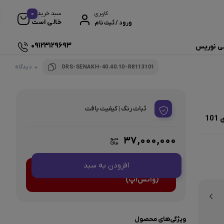
0
سبد خرید
کاربری
خالی است
ورود / ثبت نام
09123129693
ی نوریس
0 دیدگاه
DRS-SENAKH-40.40.10-R8113101
ثبات رنگ | کیفیت بافت
1
۳۷,۰۰۰,۰۰۰
افزودن به سبد
<center>ارتباط با کارشناس فروش
(واتس‌اپ)
ویژگی‌های محصول