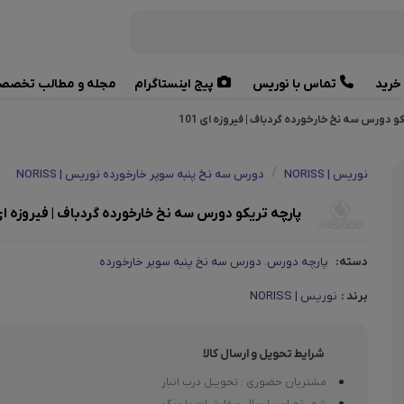
خرید
تماس با نوریس
پیج اینستاگرام
مجله و مطالب تخصص
و دورس سه نخ خارخورده گردباف | فیروزه ای 101
/
نوریس | NORISS
دورس سه نخ پنبه سوپر خارخورده نوریس | NORISS
پارچه تریکو دورس سه نخ خارخورده گردباف | فیروزه ای 01
دسته:
پارچه دورس
دورس سه نخ پنبه سوپر خارخورده
،
برند :
نوریس | NORISS
شرایط تحویل و ارسال کالا
مشتریان حضوری : تحویــل درب انبار
شهر تهران : ارسال سفارشــات با پیک