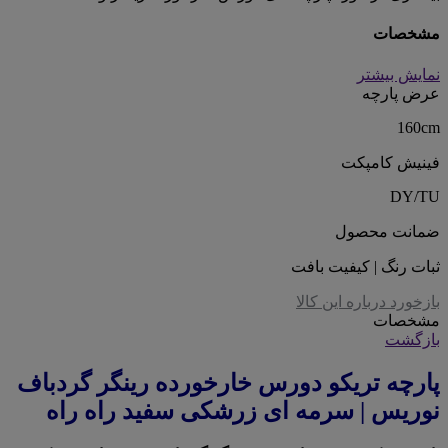
مشخصات
نمایش بیشتر
عرض پارچه
160cm
فینیش کامپکت
DY/TU
ضمانت محصول
ثبات رنگ | کیفیت بافت
بازخورد درباره این کالا
مشخصات
بازگشت
پارچه تریکو دورس خارخورده رینگر گردباف
نوریس | سرمه ای زرشکی سفید راه راه