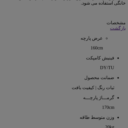
خانگی استفاده می شود.
مشخصات
بازگشت
عرض پارچه
160cm
فینیش کامپکت
DY/TU
ضمانت محصول
ثبات رنگ | کیفیت بافت
گرمـــاژ پارچـــه
170cm
وزن متوسط طاقه
20kg