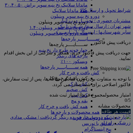
ماندانا سلانیک نخ پنبه سوپر براش ۳۰.۴۰.۵۰
شرایط تحویل و ارسال کالا
همه ماندانا سلانیک
دورو نخ پنبه سوپر وینیلون
مشتریان حضوری : تحویــل درب انبار
دورو نخ پنبه سوپر وینیلون
شهر تهران : ارسال سفارشــات با پیک
دورو نخ پنبه سوپر وینیلون۱.۴۰
سایر شهرستانـها : ارســال با بــاربـــری
همه دورو نخ پنبه سوپر وینیلون
ســـــایــــر پارچه‌ها
دریافت پیش فاکتور
ســـــایــــر پارچه‌ها
چهارخونه طرح دار نخ پنبه
جهت دریافت پیش فاکتور خرید، همکار و شرکتی از این بخش اقدام
پارچه های رینگر
نمایید.
ویسکوز ۱۰۰٪
همه ســـــایــــر پارچه‌ها
کش بافت و خرج کار
کش بافت و خرج کار
با توجه به متفاوت بودن وزن میانگین طاقه ها، پس از ثبت سفارش،
کش نازک
فاکتور اصلاحی برای شما صادر می گردد.
کش ضخیم
امتیاز محصول
مجموع فرم
0
امتیاز ثبت شده
کش تیپ
0
/5
یقه و مچ
محصولات مشابه
همه کش بافت و خرج کار
قیمت هر طاقه
همه محصولات و پارچه ها
ثبت درخواست خرید
تماس با نوریس
پیج اینستاگرام