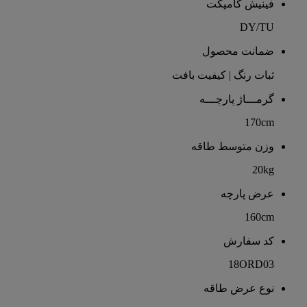
فینیش کامپکت
DY/TU
ضمانت محصول
ثبات رنگ | کیفیت بافت
گرمـــاژ پارچـــه
170cm
وزن متوسط طاقه
20kg
عرض پارچه
160cm
کد سفارش
18ORD03
نوع عرض طاقه