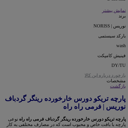
نمایش بیشتر
برند
نوریس | NORISS
بارکد سیستمی
wash
فینیش کامپکت
DY/TU
بازخورد درباره این کالا
مشخصات
بازگشت
پارچه تریکو دورس خارخورده رینگر گردباف
نوریس | فرمی راه راه
پارچه تریکو دورس خارخورده رینگر گردباف فرمی راه راه
نوعی
پارچه با بافت خاص و محبوب است که در مصارف مختلفی به کار