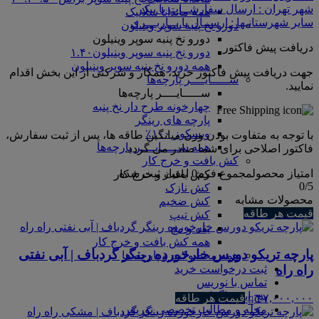
شهر تهران : ارسال سفارشــات با پیک
همه ماندانا سلانیک
سایر شهرستانـها : ارســال با بــاربـــری
دورو نخ پنبه سوپر وینیلون
دورو نخ پنبه سوپر وینیلون
دریافت پیش فاکتور
دورو نخ پنبه سوپر وینیلون۱.۴۰
همه دورو نخ پنبه سوپر وینیلون
جهت دریافت پیش فاکتور خرید، همکار و شرکتی از این بخش اقدام
ســـــایــــر پارچه‌ها
نمایید.
ســـــایــــر پارچه‌ها
چهارخونه طرح دار نخ پنبه
پارچه های رینگر
ویسکوز ۱۰۰٪
با توجه به متفاوت بودن وزن میانگین طاقه ها، پس از ثبت سفارش،
همه ســـــایــــر پارچه‌ها
فاکتور اصلاحی برای شما صادر می گردد.
کش بافت و خرج کار
امتیاز محصول
مجموع فرم
0
امتیاز ثبت شده
کش بافت و خرج کار
0
/5
کش نازک
محصولات مشابه
کش ضخیم
قیمت هر طاقه
کش تیپ
یقه و مچ
همه کش بافت و خرج کار
پارچه تریکو دورس خارخورده رینگر گردباف | آبی نفتی
همه محصولات و پارچه ها
راه راه
ثبت درخواست خرید
تماس با نوریس
پیج اینستاگرام
۳۷,۰۰۰,۰۰۰
قیمت هر طاقه
مجله و مطالب تخصصی نوریس