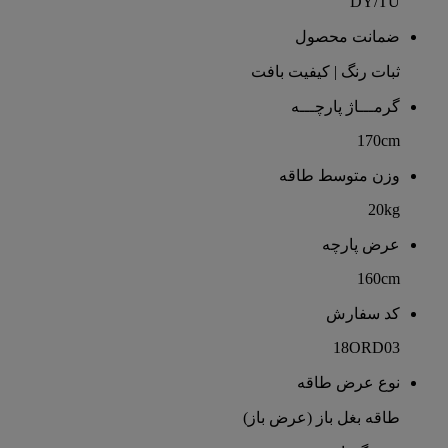
DY/TU
ضمانت محصول
ثبات رنگ | کیفیت بافت
گرمـــاژ پارچـــه
170cm
وزن متوسط طاقه
20kg
عرض پارچه
160cm
کد سفارش
18ORD03
نوع عرض طاقه
طاقه بغل باز (عرض باز)