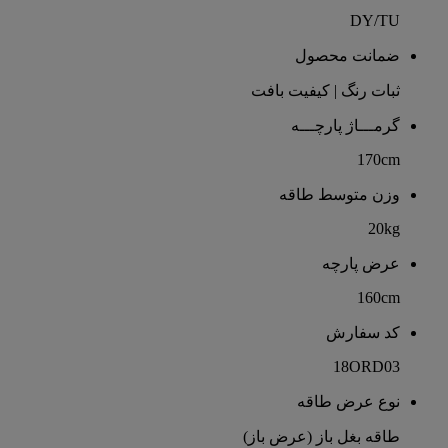
DY/TU
ضمانت محصول
ثبات رنگ | کیفیت بافت
گرمـــاژ پارچـــه
170cm
وزن متوسط طاقه
20kg
عرض پارچه
160cm
کد سفارش
18ORD03
نوع عرض طاقه
طاقه بغل باز (عرض باز)