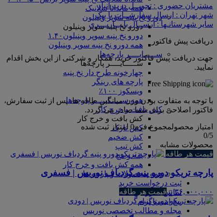
مشتریان حضوری : تحویــل درب انبار
همه ماندانا سلانیک
شهر تهران : ارسال سفارشــات با پیک
دورو نخ پنبه سوپر وینیلون
سایر شهرستانـها : ارســال با بــاربـــری
دورو نخ پنبه سوپر وینیلون
دورو نخ پنبه سوپر وینیلون۱.۴۰
دریافت پیش فاکتور
همه دورو نخ پنبه سوپر وینیلون
ســـــایــــر پارچه‌ها
جهت دریافت پیش فاکتور خرید، همکار و شرکتی از این بخش اقدام
ســـــایــــر پارچه‌ها
نمایید.
چهارخونه طرح دار نخ پنبه
پارچه های رینگر
ویسکوز ۱۰۰٪
همه ســـــایــــر پارچه‌ها
با توجه به متفاوت بودن وزن میانگین طاقه ها، پس از ثبت سفارش،
کش بافت و خرج کار
فاکتور اصلاحی برای شما صادر می گردد.
کش بافت و خرج کار
امتیاز محصول
مجموع فرم
0
امتیاز ثبت شده
کش نازک
0
/5
کش ضخیم
محصولات مشابه
کش تیپ
قیمت هر طاقه
یقه و مچ
همه کش بافت و خرج کار
پارچه تریکو دورو پنبه گردباف نوریس | فسفری
همه محصولات و پارچه ها
ثبت درخواست خرید
۳۶,۰۰۰,۰۰۰
قیمت هر طاقه
تماس با نوریس
پیج اینستاگرام
مجله و مطالب تخصصی نوریس