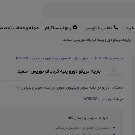
خرید
تماس با نوریس
پیج اینستاگرام
مجله و مطالب تخصص
پارچه تریکو دورو پنبه گردباف نوریس | سفید
/
نوریس | NORISS
دورو نخ پنبه سوپر وینیلون نوریس | NORISS
پارچه تریکو دورو پنبه گردباف نوریس | سفید
دسته:
دورو نخ پنبه سوپر وینیلون
دورو نخ پنبه سوپر وینیلون۱.۴۰
،
برند :
نوریس | NORISS
شرایط تحویل و ارسال کالا
مشتریان حضوری : تحویــل درب انبار
شهر تهران : ارسال سفارشــات با پیک