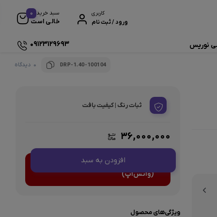
0
سبد خرید
کاربری
خالی است
ورود / ثبت نام
09123129693
ی نوریس
0 دیدگاه
DRP-1.40-100104
ثبات رنگ | کیفیت بافت
۳۶,۰۰۰,۰۰۰
افزودن به سبد
<center>ارتباط با کارشناس فروش
(واتس‌اپ)
ویژگی‌های محصول