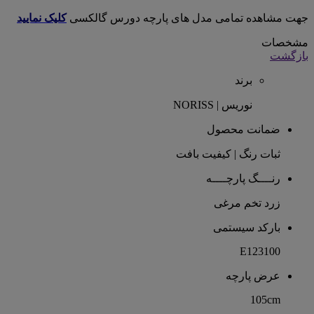
جهت مشاهده تمامی مدل های پارچه دورس گالکسی
کلیک نمایید
مشخصات
بازگشت
برند
نوریس | NORISS
ضمانت محصول
ثبات رنگ | کیفیت بافت
رنــــگ پارچــــه
زرد تخم مرغی
بارکد سیستمی
E123100
عرض پارچه
105cm