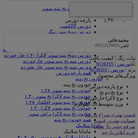
سوپر
همه فانریپ نخ پنبه سوپر
پارچه دورس
۳۷,۰۰۰,۰۰۰
پارچه دورس
دورس گالکسی
دورس دونخ پنبه رینگر
دورس دونخ پنبه سوپر افکتدار ۱.۳۰
محمدخانی
دورس دونخ پنبه سوپر براش ۱.۳۰
09123129693
تلفن:
دورس دونخ پنبه سوپر لاکرا ۱.۳۰ خار نخورده
دورس دونخ پنبه سوپر لاکرا ۱.۳۰ خار خورده
ثبات رنگ | کیفیت بافت
دورس سه نخ پنبه سوپر خارخورده
دورس سه نخ پنبه سوپر خار نخورده
برند :
نوریس | NORISS
همه پارچه دورس
ویژگی‌های محصول
جودون نخ پنبه
جودون نخ پنبه
نوع پارچه
:
دورس
جودون نخ پنبه سوپر ۱.۲۸
نوع نخ
:
دو نخ
جودون نخ پنبه لاکرا نخ سوپر ۱.۳۰
نوع لاکرا
:
خارخورده
جودون نخ پنبه سوپر افکتدار ۱.۲۸
وزن متوسط
:
20 کیلوگرم
جودون نخ پنبه سوپر لاکرا ۱.۴۰
جودون نخ پنبه لاکرا براش سوپر
قیمت بهتری سراغ دارید؟
همه جودون نخ پنبه
ضمانت بهترین قیمت
ماندانا سلانیک
صرفه جویی در زمان
ماندانا سلانیک
خرید آنلاین پارچه
ماندانا سلانیک نخ پنبه سوپر ۳۰.۴۰.۵۰