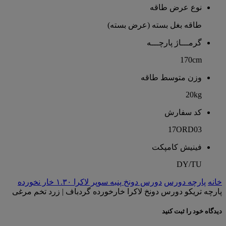
نوع عرض طاقه
طاقه بغل بسته (عرض بسته)
گرمـــاژ پارچـــه
170cm
وزن متوسط طاقه
20kg
کد سفارش
17ORD03
فینیش کامپکت
DY/TU
خانه
پارچه دورس
دورس دونخ پنبه سوپر لاکرا ۱.۳۰ خار نخورده
پارچه تریکو دورس دونخ لاکرا خارخورده گردباف | زرد تخم مرغی
دیدگاه خود را ثبت کنید