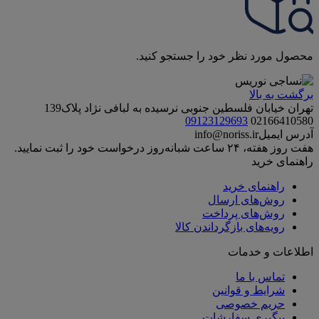
محصول مورد نظر خود را جستجو کنید.
برگشت به بالا
تهران خیابان فلسطین جنوبی نرسیده به لبافی نژاد پلاک139
09123129693
02166410580
آدرس ایمیل
info@noriss.ir
هفت روز هفته، ۲۴ ساعت شبانه‌روز درخواست خود را ثبت نمایید.
راهنمای خرید
راهنمای خرید
روش‌های ارسال
روش‌های پرداخت
رویه‌های بازگرداندن کالا
اطلاعات و خدمات
تماس با ما
شرایط و قوانین
حریم خصوصی
پیگیری سفارشات