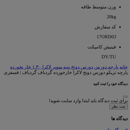
وزن متوسط طاقه
20kg
کد سفارش
17ORD03
فینیش کامپکت
DY/TU
خانه
پارچه دورس
دورس دونخ پنبه سوپر لاکرا ۱.۳۰ خار نخورده
پارچه تریکو دورس دونخ لاکرا خارخورده گردباف گردباف | فسفری
دیدگاه خود را ثبت کنید
برای ثبت دیدگاه باید ابتدا وارد سایت شوید!
ثبت نظر
دیدگاه ها