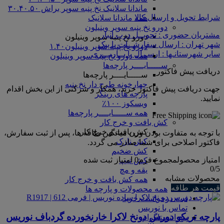
ماندانا سلانیک نخ پنبه سوپر براش ۳۰.۴۰.۵۰
شرایط تحویل و ارسال کالا
همه ماندانا سلانیک
دورو نخ پنبه سوپر وینیلون
مشتریان حضوری : تحویــل درب انبار
دورو نخ پنبه سوپر وینیلون
شهر تهران : ارسال سفارشــات با پیک
دورو نخ پنبه سوپر وینیلون۱.۴۰
سایر شهرستانـها : ارســال با بــاربـــری
همه دورو نخ پنبه سوپر وینیلون
ســـــایــــر پارچه‌ها
دریافت پیش فاکتور
ســـــایــــر پارچه‌ها
چهارخونه طرح دار نخ پنبه
جهت دریافت پیش فاکتور خرید، همکار و شرکتی از این بخش اقدام
پارچه های رینگر
نمایید.
ویسکوز ۱۰۰٪
همه ســـــایــــر پارچه‌ها
کش بافت و خرج کار
کش بافت و خرج کار
با توجه به متفاوت بودن وزن میانگین طاقه ها، پس از ثبت سفارش،
کش نازک
فاکتور اصلاحی برای شما صادر می گردد.
کش ضخیم
امتیاز محصول
مجموع فرم
0
امتیاز ثبت شده
کش تیپ
0
/5
یقه و مچ
محصولات مشابه
همه کش بافت و خرج کار
قیمت هر طاقه
همه محصولات و پارچه ها
ثبت درخواست خرید
تماس با نوریس
پارچه تریکو دورس دونخ لاکرا خارنخورده گردباف نوریس
پیج اینستاگرام