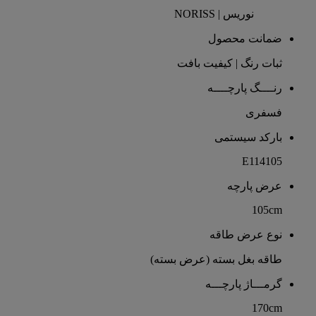
نوریس | NORISS
ضمانت محصول
ثبات رنگ | کیفیت بافت
رنــــگ پارچــــه
فسفری
بارکد سیستمی
E114105
عرض پارچه
105cm
نوع عرض طاقه
طاقه بغل بسته (عرض بسته)
گرمـــاژ پارچـــه
170cm