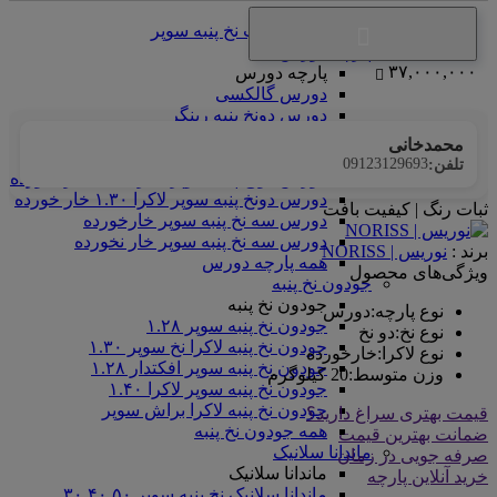
سوپر
همه فانریپ نخ پنبه سوپر
پارچه دورس
۳۷,۰۰۰,۰۰۰
پارچه دورس
دورس گالکسی
دورس دونخ پنبه رینگر
دورس دونخ پنبه سوپر افکتدار ۱.۳۰
محمدخانی
دورس دونخ پنبه سوپر براش ۱.۳۰
09123129693
تلفن:
دورس دونخ پنبه سوپر لاکرا ۱.۳۰ خار نخورده
دورس دونخ پنبه سوپر لاکرا ۱.۳۰ خار خورده
ثبات رنگ | کیفیت بافت
دورس سه نخ پنبه سوپر خارخورده
دورس سه نخ پنبه سوپر خار نخورده
برند :
نوریس | NORISS
همه پارچه دورس
ویژگی‌های محصول
جودون نخ پنبه
جودون نخ پنبه
نوع پارچه
:
دورس
جودون نخ پنبه سوپر ۱.۲۸
نوع نخ
:
دو نخ
جودون نخ پنبه لاکرا نخ سوپر ۱.۳۰
نوع لاکرا
:
خارخورده
جودون نخ پنبه سوپر افکتدار ۱.۲۸
وزن متوسط
:
20 کیلوگرم
جودون نخ پنبه سوپر لاکرا ۱.۴۰
جودون نخ پنبه لاکرا براش سوپر
قیمت بهتری سراغ دارید؟
همه جودون نخ پنبه
ضمانت بهترین قیمت
ماندانا سلانیک
صرفه جویی در زمان
ماندانا سلانیک
خرید آنلاین پارچه
ماندانا سلانیک نخ پنبه سوپر ۳۰.۴۰.۵۰