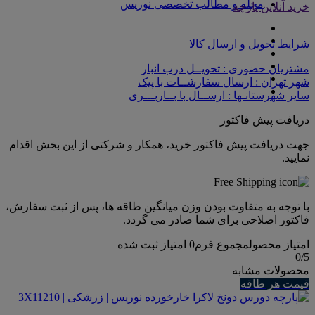
مجله و مطالب تخصصی نوریس
خرید آنلاین پارچه
شرایط تحویل و ارسال کالا
مشتریان حضوری : تحویــل درب انبار
شهر تهران : ارسال سفارشــات با پیک
سایر شهرستانـها : ارســال با بــاربـــری
دریافت پیش فاکتور
جهت دریافت پیش فاکتور خرید، همکار و شرکتی از این بخش اقدام
نمایید.
با توجه به متفاوت بودن وزن میانگین طاقه ها، پس از ثبت سفارش،
فاکتور اصلاحی برای شما صادر می گردد.
امتیاز محصول
مجموع فرم
0
امتیاز ثبت شده
0
/5
محصولات مشابه
قیمت هر طاقه