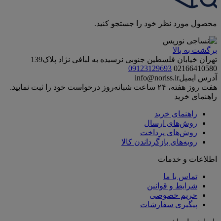
محصول مورد نظر خود را جستجو کنید.
برگشت به بالا
تهران خیابان فلسطین جنوبی نرسیده به لبافی نژاد پلاک139
09123129693
02166410580
آدرس ایمیل
info@noriss.ir
هفت روز هفته، ۲۴ ساعت شبانه‌روز درخواست خود را ثبت نمایید.
راهنمای خرید
راهنمای خرید
روش‌های ارسال
روش‌های پرداخت
رویه‌های بازگرداندن کالا
اطلاعات و خدمات
تماس با ما
شرایط و قوانین
حریم خصوصی
پیگیری سفارشات