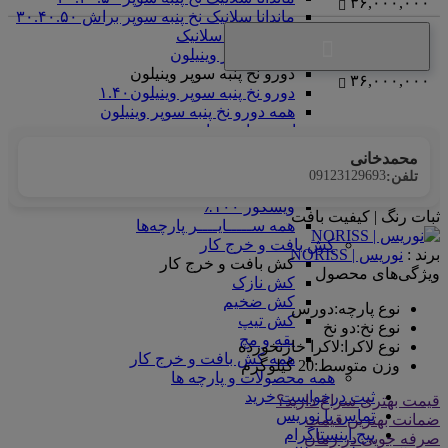
۳۶,۰۰۰,۰۰۰
ماندانا سلانیک نخ پنبه سوپر براش ۳۰.۴۰.۵۰
همه ماندانا سلانیک
دورو نخ پنبه سوپر وینیلون
دورو نخ پنبه سوپر وینیلون
۳۶,۰۰۰,۰۰۰
دورو نخ پنبه سوپر وینیلون۱.۴۰
همه دورو نخ پنبه سوپر وینیلون
ســـــایــــر پارچه‌ها
ســـــایــــر پارچه‌ها
محمدخانی
چهارخونه طرح دار نخ پنبه
09123129693
تلفن:
پارچه های رینگر
ویسکوز ۱۰۰٪
ثبات رنگ | کیفیت بافت
همه ســـــایــــر پارچه‌ها
کش بافت و خرج کار
برند :
نوریس | NORISS
کش بافت و خرج کار
ویژگی‌های محصول
کش نازک
کش ضخیم
نوع پارچه
:
دورس
کش تیپ
نوع نخ
:
دو نخ
یقه و مچ
نوع لاکرا
:
لاکرا خارنخورده
همه کش بافت و خرج کار
وزن متوسط
:
20 کیلوگرم
همه محصولات و پارچه ها
ثبت درخواست خرید
قیمت بهتری سراغ دارید؟
تماس با نوریس
ضمانت بهترین قیمت
پیج اینستاگرام
صرفه جویی در زمان