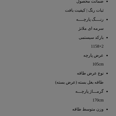
ضمانت محصول
ثبات رنگ | کیفیت بافت
رنــــگ پارچــــه
سرمه ای ملانژ
بارکد سیستمی
2×1158
عرض پارچه
105cm
نوع عرض طاقه
طاقه بغل بسته (عرض بسته)
گرمـــاژ پارچـــه
170cm
وزن متوسط طاقه