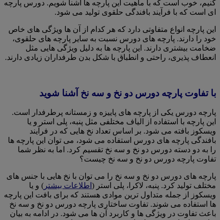
کنیم، خوب است که با ماهیت این پارچه ها آشنا شویم. دورس پارچه
ای است که با فرآیند بافندگی حلقوی تولید می شود.
این پارچه انواع متفاوتی دارد که هر کدام از آن ها ویژگی های خاص
خود را دارند. پارچه های دورس نسبت به سایر پارچه های حلقوی،
ضخامت بیشتری دارند. این پارچه ها به دلیل ویژگی هایی مثل
انعطاف پذیری، راحتی و انطباق با شکل بدن طرفداران زیادی دارند.
با تفاوت پارچه دورس دو نخ و سه نخ آشنا شوید
پارچه دورس یکی از پارچه های پاییزه و زمستانه پرطرفدار است.
این پارچه با استفاده از الیاف مختلفی مثل پنبه، پلی استر و یا
ویسکوز بافته می شود. بر اساس تعداد نخ هایی که در فرآیند
بافندگی پارچه های دورس استفاده می شود، می توان این پارچه ها
را به دو دسته دورس دو نخ و سه نخ تقسیم کرد. اما به نظر شما
تفاوت پارچه دورس دو نخ و سه نخ چیست؟
پارچه های دورس دو نخ و سه نخ را می توان با نخ هایی با جنس های
مختلف تولید کرد. پنبه، لاکرا، پلی استر (
اطلاعات بیشتر
) و یا
ویسکوز از جمله متداول ترین موادی هستند که برای بافت این پارچه
ها استفاده می شوند. تفاوت ساختاری پارچه دورس دو نخ و سه نخ
باعث تفاوت در ویژگی ها و کاربرد آن ها می شود. در ادامه به بیان