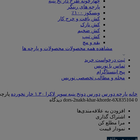
چهارخونه طرح دار نخ پنبه
پارچه های رینگر
ویسکوز ۱۰۰٪
کش بافت و خرج کار
کش نازک
کش ضخیم
کش تیپ
یقه و مچ
مشاهده همه محصولات محصولات و پارچه ها
ثبت درخواست خرید
تماس با نوریس
پیج اینستاگرام
مجله و مطالب تخصصی نوریس
خانه
پارچه دورس
دورس دونخ پنبه سوپر لاکرا ۱.۳۰ خار نخورده
پارچه
0 دیدگاه
dors-2nakh-khar-khorde-6X835104
افزودن به علاقه‌مندی‌ها
اشتراک گذاری
مرا مطلع کن
نمودار قیمت
قیمت هر طاقه