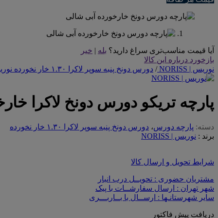
آیا قیمت مناسب‌تری سراغ دارید؟
بله
|
خیر
بازخورد درباره این کالا
نوریس | NORISS
/
دورس دونخ پنبه سوپر لاکرا ۱.۳۰ خار نخورده نوریس | NORISS
پارچه تریکو دورس دونخ لاکرا خار
دسته:
پارچه دورس
،
دورس دونخ پنبه سوپر لاکرا ۱.۳۰ خار نخورده
برند :
نوریس | NORISS
شرایط تحویل و ارسال کالا
مشتریان حضوری : تحویــل درب انبار
شهر تهران : ارسال سفارشــات با پیک
سایر شهرستانـها : ارســال با بــاربـــری
دریافت پیش فاکتور