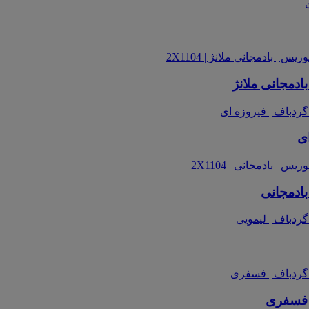
ادمجانی ملانژ
ای
بادمجانی
| فسفری