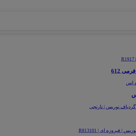
می 612
س