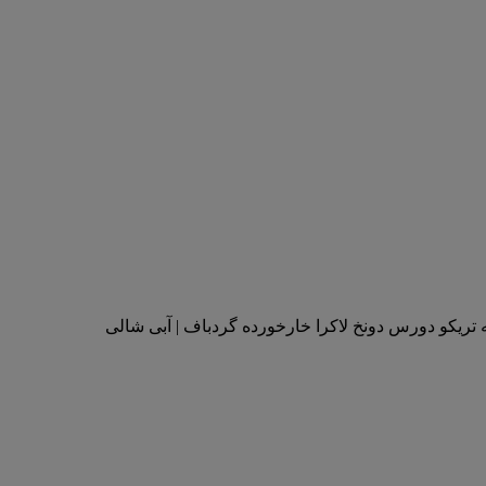
 تریکو دورس دونخ لاکرا خارخورده گردباف | آبی شالی