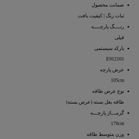
ضمانت محصول
ثبات رنگ | کیفیت بافت
رنــــگ پارچــــه
فیلی
بارکد سیستمی
E912101
عرض پارچه
105cm
نوع عرض طاقه
طاقه بغل بسته (عرض بسته)
گرمـــاژ پارچـــه
170cm
وزن متوسط طاقه