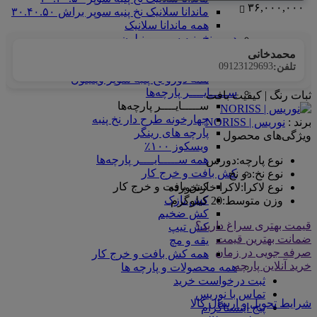
۳۶,۰۰۰,۰۰۰
ماندانا سلانیک نخ پنبه سوپر براش ۳۰.۴۰.۵۰
همه ماندانا سلانیک
دورو نخ پنبه سوپر وینیلون
دورو نخ پنبه سوپر وینیلون
محمدخانی
دورو نخ پنبه سوپر وینیلون۱.۴۰
09123129693
تلفن:
همه دورو نخ پنبه سوپر وینیلون
ســـــایــــر پارچه‌ها
ثبات رنگ | کیفیت بافت
ســـــایــــر پارچه‌ها
چهارخونه طرح دار نخ پنبه
برند :
نوریس | NORISS
پارچه های رینگر
ویژگی‌های محصول
ویسکوز ۱۰۰٪
همه ســـــایــــر پارچه‌ها
نوع پارچه
:
دورس
کش بافت و خرج کار
نوع نخ
:
دو نخ
کش بافت و خرج کار
نوع لاکرا
:
لاکرا خارنخورده
کش نازک
وزن متوسط
:
20 کیلوگرم
کش ضخیم
قیمت بهتری سراغ دارید؟
کش تیپ
ضمانت بهترین قیمت
یقه و مچ
صرفه جویی در زمان
همه کش بافت و خرج کار
خرید آنلاین پارچه
همه محصولات و پارچه ها
ثبت درخواست خرید
تماس با نوریس
شرایط تحویل و ارسال کالا
پیج اینستاگرام