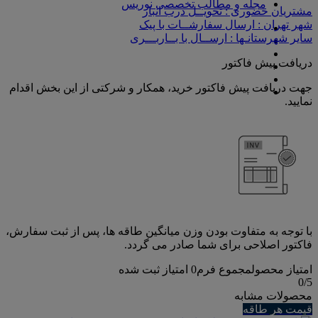
مجله و مطالب تخصصی نوریس
مشتریان حضوری : تحویــل درب انبار
شهر تهران : ارسال سفارشــات با پیک
سایر شهرستانـها : ارســال با بــاربـــری
دریافت پیش فاکتور
جهت دریافت پیش فاکتور خرید، همکار و شرکتی از این بخش اقدام
نمایید.
با توجه به متفاوت بودن وزن میانگین طاقه ها، پس از ثبت سفارش،
فاکتور اصلاحی برای شما صادر می گردد.
امتیاز محصول
مجموع فرم
0
امتیاز ثبت شده
0
/5
محصولات مشابه
قیمت هر طاقه