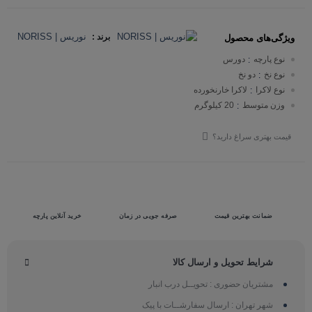
نوریس | NORISS
برند :
ویژگی‌های محصول
نوع پارچه
دورس
:
نوع نخ
دو نخ
:
نوع لاکرا
لاکرا خارنخورده
:
وزن متوسط
20 کیلوگرم
:
قیمت بهتری سراغ دارید؟
ضمانت بهترین قیمت
صرفه جویی در زمان
خرید آنلاین پارچه
شرایط تحویل و ارسال کالا
مشتریان حضوری : تحویــل درب انبار
شهر تهران : ارسال سفارشــات با پیک