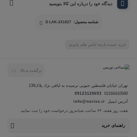
دیدگاه خود را درباره این کالا بنویسید
شناسه محصول:
D LAK-2X1827
خرید عمده پارچه لباس های پاییزی
برگشت به بالا
تهران خیابان فلسطین جنوبی نرسیده به لبافی نژاد پلاک139
09123129693
02166410580
آدرس ایمیل
info@noriss.ir
هفت روز هفته، ۲۴ ساعت شبانه‌روز درخواست خود را ثبت نمایید.
راهنمای خرید