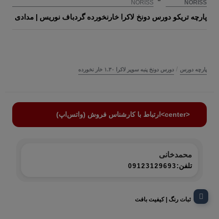
NORISS
NORISS
پارچه تریکو دورس دونخ لاکرا خارنخورده گردباف نوریس | مدادی
/
پارچه دورس
دورس دونخ پنبه سوپر لاکرا ۱.۳۰ خار نخورده
<center>ارتباط با کارشناس فروش (واتس‌اپ)
محمدخانی
تلفن:
09123129693
ثبات رنگ | کیفیت بافت