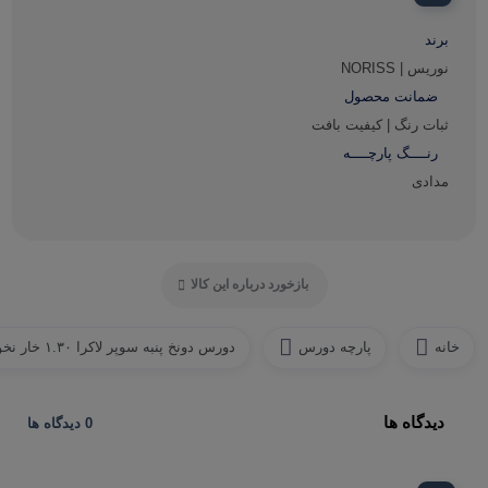
برند
نوریس | NORISS
ضمانت محصول
ثبات رنگ | کیفیت بافت
رنــــگ پارچــــه
مدادی
بازخورد درباره این کالا
خانه
پارچه دورس
دورس دونخ پنبه سوپر لاکرا ۱.۳۰ خار نخورده
دیدگاه ها
0 دیدگاه ها