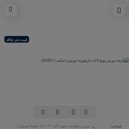
قیمت هر طاقه
نوریس |
دورس دونخ پنبه سوپر لاکرا ۱.۳۰ خار نخورده نوریس |