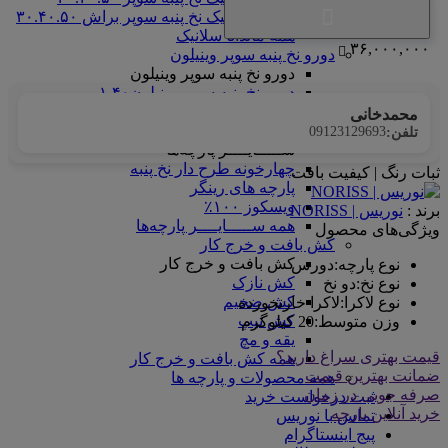
ماندانا سلانیک نخ پنبه سوپر براش ۳۰.۴۰.۵۰
همه ماندانا سلانیک
۳۶,۰۰۰,۰۰۰
دورو نخ پنبه سوپر وینیلون
دورو نخ پنبه سوپر وینیلون
دورو نخ پنبه سوپر وینیلون۱.۴۰
همه دورو نخ پنبه سوپر وینیلون
محمدخانی
ســـــایــــر پارچه‌ها
09123129693
تلفن:
ســـــایــــر پارچه‌ها
چهارخونه طرح دار نخ پنبه
ثبات رنگ | کیفیت بافت
پارچه های رینگر
ویسکوز ۱۰۰٪
برند :
نوریس | NORISS
همه ســـــایــــر پارچه‌ها
ویژگی‌های محصول
کش بافت و خرج کار
کش بافت و خرج کار
نوع پارچه
:
دورس
کش نازک
نوع نخ
:
دو نخ
کش ضخیم
نوع لاکرا
:
لاکرا خارنخورده
کش تیپ
وزن متوسط
:
20 کیلوگرم
یقه و مچ
قیمت بهتری سراغ دارید؟
همه کش بافت و خرج کار
ضمانت بهترین قیمت
همه محصولات و پارچه ها
صرفه جویی در زمان
ثبت درخواست خرید
خرید آنلاین پارچه
تماس با نوریس
پیج اینستاگرام