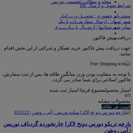
مجله و مطالب تخصصی نوریس
شرایط تحویل و ارسال کالا
مشتریان حضوری : تحویــل درب انبار
شهر تهران : ارسال سفارشــات با پیک
سایر شهرستانـها : ارســال با بــاربـــری
دریافت پیش فاکتور
جهت دریافت پیش فاکتور خرید، همکار و شرکتی از این بخش اقدام
نمایید.
با توجه به متفاوت بودن وزن میانگین طاقه ها، پس از ثبت سفارش،
فاکتور اصلاحی برای شما صادر می گردد.
امتیاز محصول
مجموع فرم
0
امتیاز ثبت شده
0
/5
محصولات مشابه
قیمت هر طاقه
پارچه تریکو دورس دونخ لاکرا خارنخورده گردباف نوریس
| آبی روشن