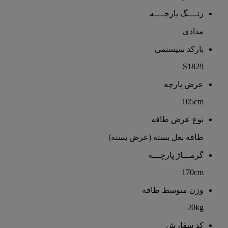
رنــــگ پارچــــه
مدادی
بارکد سیستمی
S1829
عرض پارچه
105cm
نوع عرض طاقه
طاقه بغل بسته (عرض بسته)
گرمـــاژ پارچـــه
170cm
وزن متوسط طاقه
20kg
کد سفارش