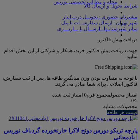
مجله و مطالب تخصصی نوریس
شرایط تحویل و ارسال کالا
مشتریان حضوری : تحویــل درب انبار
شهر تهران : ارسال سفارشــات با پیک
سایر شهرستانـها : ارســال با بــاربـــری
دریافت پیش فاکتور
جهت دریافت پیش فاکتور خرید، همکار و شرکتی از این بخش اقدام
نمایید.
با توجه به متفاوت بودن وزن میانگین طاقه ها، پس از ثبت سفارش،
فاکتور اصلاحی برای شما صادر می گردد.
امتیاز محصول
مجموع فرم
0
امتیاز ثبت شده
0
/5
محصولات مشابه
قیمت هر طاقه
پارچه تریکو دورس دونخ لاکرا خارنخورده گردباف نوریس
| بادمجانی