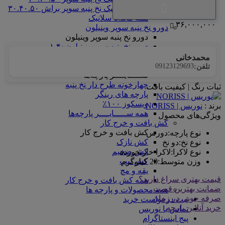
ماندانا سلانیک نخ پنبه سوپر براش ۳۰.۴۰.۵۰
همه ماندانا سلانیک
۳۶,۰۰۰,۰۰۰
دورو نخ پنبه سوپر وینیلون
دورو نخ پنبه سوپر وینیلون
دورو نخ پنبه سوپر وینیلون۱.۴۰
همه دورو نخ پنبه سوپر وینیلون
محمدخانی
ســـــایــــر پارچه‌ها
09123129693
تلفن:
ســـــایــــر پارچه‌ها
چهارخونه طرح دار نخ پنبه
ثبات رنگ | کیفیت بافت
پارچه های رینگر
ویسکوز ۱۰۰٪
برند :
نوریس | NORISS
همه ســـــایــــر پارچه‌ها
ویژگی‌های محصول
کش بافت و خرج کار
کش بافت و خرج کار
نوع پارچه
:
دورس
کش نازک
نوع نخ
:
دو نخ
کش ضخیم
نوع لاکرا
:
لاکرا خارنخورده
کش تیپ
وزن متوسط
:
20 کیلوگرم
یقه و مچ
قیمت بهتری سراغ دارید؟
همه کش بافت و خرج کار
ضمانت بهترین قیمت
همه محصولات و پارچه ها
صرفه جویی در زمان
ثبت درخواست خرید
خرید آنلاین پارچه
تماس با نوریس
پیج اینستاگرام