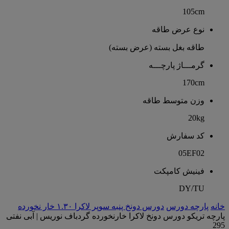
105cm
نوع عرض طاقه
طاقه بغل بسته (عرض بسته)
گرمـــاژ پارچـــه
170cm
وزن متوسط طاقه
20kg
کد سفارش
05EF02
فینیش کامپکت
DY/TU
خانه
پارچه دورس
دورس دونخ پنبه سوپر لاکرا ۱.۳۰ خار نخورده
پارچه تریکو دورس دونخ لاکرا خارنخورده گردباف نوریس | آبی نفتی
295