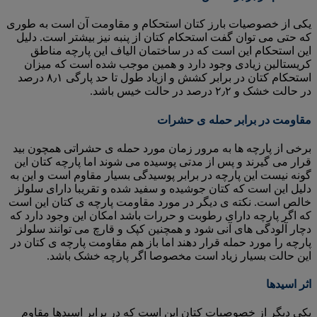
یکی از خصوصیات بارز کتان استحکام و مقاومت آن است به طوری
که حتی می توان گفت استحکام کتان از پنبه نیز بیشتر است. دلیل
این استحکام این است که در ساختمان الیاف این پارچه مناطق
کریستالین زیادی وجود دارد و همین موجب شده است که میزان
استحکام کتان در برابر کشش و ازیاد طول تا حد پارگی ۸٫۱ درصد
در حالت خشک و ۲٫۲ درصد در حالت خیس باشد.
مقاومت در برابر حمله ی حشرات
برخی از پارچه ها به مرور زمان مورد حمله ی حشراتی همچون بید
قرار می گیرند و پس از مدتی پوسیده می شوند اما پارچه کتان این
گونه نیست این پارچه در برابر پوسیدگی بسیار مقاوم است و این به
دلیل این است که کتان جوشیده و سفید شده و تقریبا دارای سلولز
خالص است. نکته ی دیگر در مورد مقاومت پارچه ی کتان این است
که اگر پارچه دارای رطوبت و حررات باشد امکان این وجود دارد که
دچار آلودگی های آنی شود و همچنین کپک و قارچ می توانند سلولز
پارچه را مورد حمله قرار دهند اما باز هم مقاومت پارچه ی کتان در
این حالت بسیار زیاد است مخصوصا اگر پارچه خشک باشد.
اثر اسیدها
یکی دیگر از خصوصیات کتان این است که در برابر اسیدها مقاوم