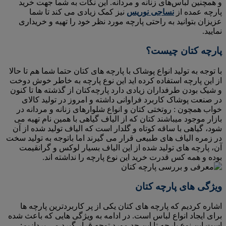
و همچنین لباس‌های زنانه و مردانه. این نکات به شما جهت خرید
پارچه عمده از
نساجی نوریس
نیز کمک زیادی می کند تا شما
عزیزان بتوانید به راحتی پارچه مورد نظر خود را تهیه و خریداری
نمایید.
پارچه کتان چیست؟
با توجه به تولید انواع پوشاک با پارچه های کتان حتما شما هم تا حالا
از این پارچه استفاده کرده اید این نوع پارچه به خاطر خوش دوخت
و شیک بودن طرفداران زیادی دارد پارچه‌کتان از گذشته ها تا کنون
در صنعت پوشاک کاربرد فراوانی داشته و امروز در تولید کالای
خواب همچون : روتختی کتان و انواع شلوارهای زنانه و مردانه در
بازار موجود میباشند کتان که از الیاف گیاهی با همین نام تهیه می
شود، گیاهی با ساقه کوتاه و گلدار است که الیاف تولید شده از آن
در زمره الیاف های طبیعی قرار می گیرند اما باتوجه به تولید سخت
آن، پارچه های تولید شده از این الیاف بسیار لوکس و گرانقیمت
بوده و همه کس قدرت خرید این نوع پارچه را نداشته اند.
ویژگی های پارچه کتان
اشاره کردیم که پارچه های کتان یکی از پر کاربردترین پارچه ها
برای ایجاد انواع لباس است. در ادامه به ویژگی هایی که باعث شده
است این نوع پارچه تا این حد مورد توجه قرار گیرد می‌ پردازیم: