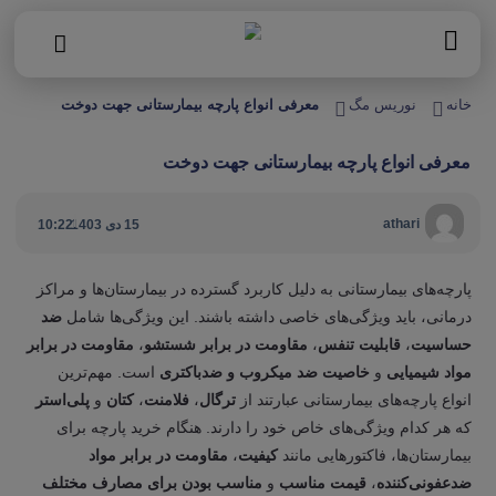
خانه
نوریس مگ
معرفی انواع پارچه بیمارستانی جهت دوخت
معرفی انواع پارچه بیمارستانی جهت دوخت
|
athari
15 دی 1403
10:22
پارچه‌های بیمارستانی به دلیل کاربرد گسترده در بیمارستان‌ها و مراکز
درمانی، باید ویژگی‌های خاصی داشته باشند. این ویژگی‌ها شامل
ضد
حساسیت
،
قابلیت تنفس
،
مقاومت در برابر شستشو
،
مقاومت در برابر
مواد شیمیایی
و
خاصیت ضد میکروب و ضدباکتری
است. مهم‌ترین
انواع پارچه‌های بیمارستانی عبارتند از
ترگال
،
فلامنت
،
کتان
و
پلی‌استر
که هر کدام ویژگی‌های خاص خود را دارند. هنگام خرید پارچه برای
بیمارستان‌ها، فاکتورهایی مانند
کیفیت
،
مقاومت در برابر مواد
ضدعفونی‌کننده
،
قیمت مناسب
و
مناسب بودن برای مصارف مختلف