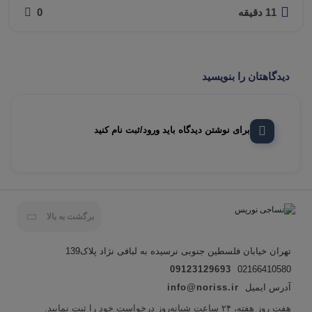
11 دقیقه
0
دیدگاهتان را بنویسید
برای نوشتن دیدگاه باید ورود/ثبت نام کنید
برگشت به بالا
تهران خیابان فلسطین جنوبی نرسیده به لبافی نژاد پلاک139
09123129693
02166410580
آدرس ایمیل
info@noriss.ir
هفت روز هفته، ۲۴ ساعت شبانه‌روز درخواست خود را ثبت نمایید.