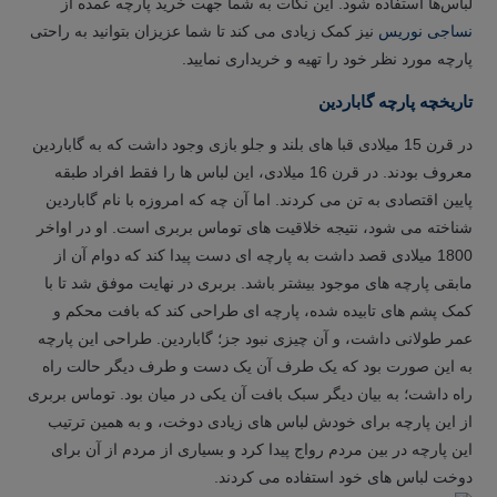
لباس‌ها استفاده شود. این نکات به شما جهت خرید پارچه عمده از
نساجی نوریس
نیز کمک زیادی می کند تا شما عزیزان بتوانید به راحتی
پارچه مورد نظر خود را تهیه و خریداری نمایید.
تاریخچه پارچه گاباردین
در قرن 15 میلادی قبا های بلند و جلو بازی وجود داشت که به گاباردین
معروف بودند. در قرن 16 میلادی، این لباس ها را فقط افراد طبقه
پایین اقتصادی به تن می کردند. اما آن چه که امروزه با نام گاباردین
شناخته می شود، نتیجه خلاقیت های توماس بربری است. او در اواخر
1800 میلادی قصد داشت به پارچه ای دست پیدا کند که دوام آن از
مابقی پارچه های موجود بیشتر باشد. بربری در نهایت موفق شد تا با
کمک پشم های تابیده شده، پارچه ای طراحی کند که بافت محکم و
عمر طولانی داشت، و آن چیزی نبود جز؛ گاباردین. طراحی این پارچه
به این صورت بود که یک طرف آن یک دست و طرف دیگر حالت راه
راه داشت؛ به بیان دیگر سبک بافت آن یکی در میان بود. توماس بربری
از این پارچه برای خودش لباس های زیادی دوخت، و به همین ترتیب
این پارچه در بین مردم رواج پیدا کرد و بسیاری از مردم از آن برای
دوخت لباس های خود استفاده می کردند.