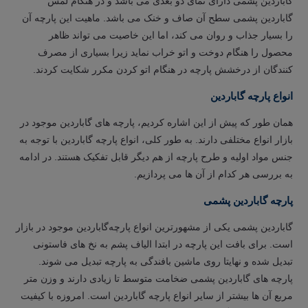
گاباردین پشمی دارای نمای دو بعدی می باشد و در هنگام لمس
گاباردین پشمی سطح آن صاف و خنک می باشد. ماهیت این پارچه آن
را بسیار جذاب و روان می‌ کند، اما این خاصیت می‌ تواند ظاهر
محصول را هنگام دوخت و اتو خراب نماید زیرا بسیاری از مصرف‌
کنندگان از درخشش پارچه در هنگام اتو کردن مکرر شکایت کردند.
انواع پارچه گاباردین
همان طور که پیش از این اشاره کردیم، پارچه های گاباردین موجود در
بازار انواع مختلفی دارند. به طور کلی، انواع پارچه گاباردین با توجه به
جنس مواد اولیه و طرح پارچه از هم دیگر قابل تفکیک هستند. در ادامه
به بررسی هر کدام از آن ها می پردازیم.
پارچه گاباردین پشمی
گاباردین پشمی یکی از مشهورترین انواع پارچه‌گاباردین موجود در بازار
است. برای بافت این پارچه در ابتدا الیاف پشم به نخ های فاستونی
تبدیل شده و نهایتا روی ماشین بافندگی به پارچه تبدیل می شوند.
پارچه های گاباردین پشمی ضخامت متوسط تا زیادی دارند و وزن متر
مربع آن ها بیشتر از سایر انواع پارچه گاباردین است. امروزه با کیفیت