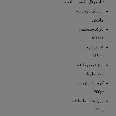
ثبات رنگ | کیفیت بافت
رنــــگ پارچــــه
ماتیکی
بارکد سیستمی
M1411
عرض پارچه
115cm
نوع عرض طاقه
دولا بقل باز
گرمـــاژ پارچـــه
200gr
وزن متوسط طاقه
20kg