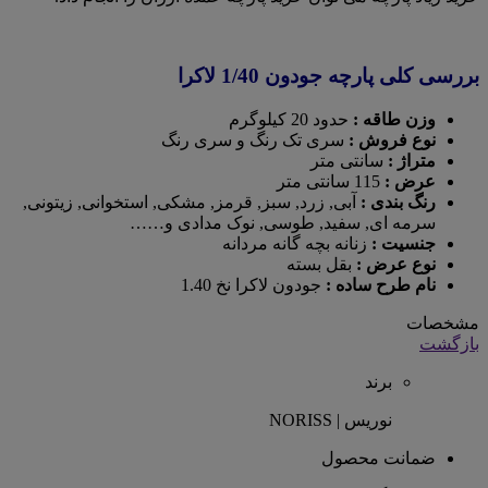
بررسی کلی پارچه جودون 1/40 لاکرا
وزن طاقه :
حدود 20 کیلوگرم
نوع فروش :
سری تک رنگ و سری رنگ
متراژ :
سانتی متر
عرض :
115 سانتی متر
رنگ بندی :
آبی, زرد, سبز, قرمز, مشکی, استخوانی, زیتونی,
سرمه ای, سفید, طوسی, نوک مدادی و……
جنسیت :
زنانه بچه گانه مردانه
نوع عرض :
بقل بسته
نام طرح ساده :
جودون لاکرا نخ 1.40
مشخصات
بازگشت
برند
نوریس | NORISS
ضمانت محصول