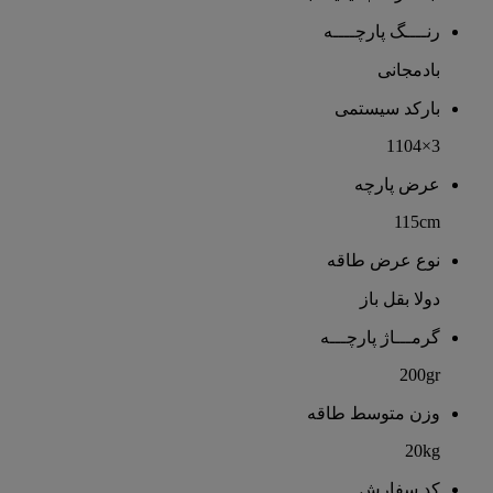
رنــــگ پارچــــه
بادمجانی
بارکد سیستمی
3×1104
عرض پارچه
115cm
نوع عرض طاقه
دولا بقل باز
گرمـــاژ پارچـــه
200gr
وزن متوسط طاقه
20kg
کد سفارش