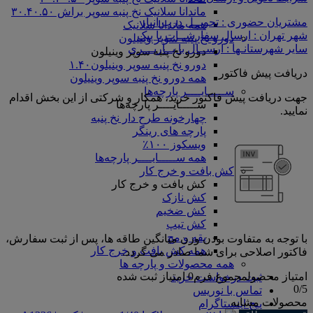
ماندانا سلانیک نخ پنبه سوپر براش ۳۰.۴۰.۵۰
مشتریان حضوری : تحویــل درب انبار
همه ماندانا سلانیک
شهر تهران : ارسال سفارشــات با پیک
دورو نخ پنبه سوپر وینیلون
سایر شهرستانـها : ارســال با بــاربـــری
دورو نخ پنبه سوپر وینیلون
دورو نخ پنبه سوپر وینیلون۱.۴۰
دریافت پیش فاکتور
همه دورو نخ پنبه سوپر وینیلون
ســـــایــــر پارچه‌ها
جهت دریافت پیش فاکتور خرید، همکار و شرکتی از این بخش اقدام
ســـــایــــر پارچه‌ها
نمایید.
چهارخونه طرح دار نخ پنبه
پارچه های رینگر
ویسکوز ۱۰۰٪
همه ســـــایــــر پارچه‌ها
کش بافت و خرج کار
کش بافت و خرج کار
کش نازک
کش ضخیم
کش تیپ
یقه و مچ
با توجه به متفاوت بودن وزن میانگین طاقه ها، پس از ثبت سفارش،
همه کش بافت و خرج کار
فاکتور اصلاحی برای شما صادر می گردد.
همه محصولات و پارچه ها
امتیاز محصول
مجموع فرم
0
امتیاز ثبت شده
ثبت درخواست خرید
0
/5
تماس با نوریس
محصولات مشابه
پیج اینستاگرام