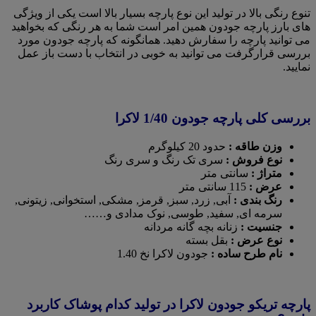
تنوع رنگی بالا در تولید این نوع پارچه بسیار بالا است یکی از ویژگی
های بارز پارچه جودون همین امر است شما به هر رنگی که بخواهید
می توانید پارچه را سفارش دهید. همانگونه که پارچه جودون مورد
بررسی قرارگرفت می توانید به خوبی در انتخاب با دست باز عمل
نمایید.
بررسی کلی پارچه جودون 1/40 لاکرا
وزن طاقه :
حدود 20 کیلوگرم
نوع فروش :
سری تک رنگ و سری رنگ
متراژ :
سانتی متر
عرض :
115 سانتی متر
رنگ بندی :
آبی, زرد, سبز, قرمز, مشکی, استخوانی, زیتونی,
سرمه ای, سفید, طوسی, نوک مدادی و……
جنسیت :
زنانه بچه گانه مردانه
نوع عرض :
بقل بسته
نام طرح ساده :
جودون لاکرا نخ 1.40
پارچه تریکو جودون لاکرا در تولید کدام پوشاک کاربرد