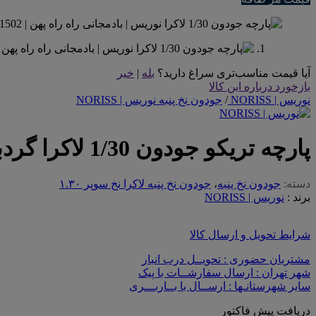
آیا قیمت مناسب‌تری سراغ دارید؟
بله
|
خیر
بازخورد درباره این کالا
نوریس | NORISS
/
جودون نخ پنبه نوریس | NORISS
پارچه تریکو جودون 1/30 لاکرا گردباف نوریس | بادمجانی راه راه پهن
دسته:
جودون نخ پنبه
،
جودون نخ پنبه لاکرا نخ سوپر ۱.۳۰
برند :
نوریس | NORISS
شرایط تحویل و ارسال کالا
مشتریان حضوری : تحویــل درب انبار
شهر تهران : ارسال سفارشــات با پیک
سایر شهرستانـها : ارســال با بــاربـــری
دریافت پیش فاکتور