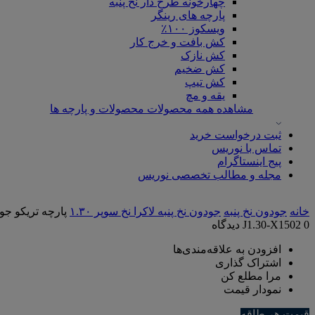
چهارخونه طرح دار نخ پنبه
پارچه های رینگر
ویسکوز ۱۰۰٪
کش بافت و خرج کار
کش نازک
کش ضخیم
کش تیپ
یقه و مچ
مشاهده همه محصولات محصولات و پارچه ها
ثبت درخواست خرید
تماس با نوریس
پیج اینستاگرام
مجله و مطالب تخصصی نوریس
خانه
جودون نخ پنبه
جودون نخ پنبه لاکرا نخ سوپر ۱.۳۰
پارچه تریکو جودون 1/30 لاکرا گردباف نوریس | بادم
0 دیدگاه
J1.30-X1502
افزودن به علاقه‌مندی‌ها
اشتراک گذاری
مرا مطلع کن
نمودار قیمت
قیمت هر طاقه