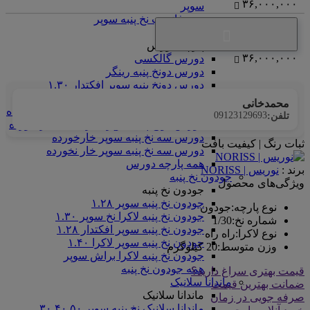
۳۶,۰۰۰,۰۰۰
سوپر
همه فانریپ نخ پنبه سوپر
پارچه دورس
پارچه دورس
۳۶,۰۰۰,۰۰۰
دورس گالکسی
دورس دونخ پنبه رینگر
دورس دونخ پنبه سوپر افکتدار ۱.۳۰
دورس دونخ پنبه سوپر براش ۱.۳۰
محمدخانی
دورس دونخ پنبه سوپر لاکرا ۱.۳۰ خار نخورده
09123129693
تلفن:
دورس دونخ پنبه سوپر لاکرا ۱.۳۰ خار خورده
دورس سه نخ پنبه سوپر خارخورده
ثبات رنگ | کیفیت بافت
دورس سه نخ پنبه سوپر خار نخورده
همه پارچه دورس
برند :
نوریس | NORISS
جودون نخ پنبه
ویژگی‌های محصول
جودون نخ پنبه
جودون نخ پنبه سوپر ۱.۲۸
نوع پارچه
:
جودون
جودون نخ پنبه لاکرا نخ سوپر ۱.۳۰
شماره نخ
:
1/30
جودون نخ پنبه سوپر افکتدار ۱.۲۸
نوع لاکرا
:
راه راه
جودون نخ پنبه سوپر لاکرا ۱.۴۰
وزن متوسط
:
20 کیلوگرم
جودون نخ پنبه لاکرا براش سوپر
همه جودون نخ پنبه
قیمت بهتری سراغ دارید؟
ماندانا سلانیک
ضمانت بهترین قیمت
ماندانا سلانیک
صرفه جویی در زمان
ماندانا سلانیک نخ پنبه سوپر ۳۰.۴۰.۵۰