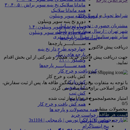
خرید آنلاین پارچه
ماندانا سلانیک نخ پنبه سوپر براش ۳۰.۴۰.۵۰
همه ماندانا سلانیک
شرایط تحویل و ارسال کالا
دورو نخ پنبه سوپر وینیلون
دورو نخ پنبه سوپر وینیلون
مشتریان حضوری : تحویــل درب انبار
دورو نخ پنبه سوپر وینیلون۱.۴۰
شهر تهران : ارسال سفارشــات با پیک
همه دورو نخ پنبه سوپر وینیلون
سایر شهرستانـها : ارســال با بــاربـــری
ســـــایــــر پارچه‌ها
ســـــایــــر پارچه‌ها
دریافت پیش فاکتور
چهارخونه طرح دار نخ پنبه
پارچه های رینگر
جهت دریافت پیش فاکتور خرید، همکار و شرکتی از این بخش اقدام
ویسکوز ۱۰۰٪
نمایید.
همه ســـــایــــر پارچه‌ها
کش بافت و خرج کار
کش بافت و خرج کار
کش نازک
با توجه به متفاوت بودن وزن میانگین طاقه ها، پس از ثبت سفارش،
کش ضخیم
فاکتور اصلاحی برای شما صادر می گردد.
کش تیپ
امتیاز محصول
مجموع فرم
0
امتیاز ثبت شده
یقه و مچ
0
/5
همه کش بافت و خرج کار
محصولات مشابه
همه محصولات و پارچه ها
قیمت هر طاقه
ثبت درخواست خرید
تماس با نوریس
پیج اینستاگرام