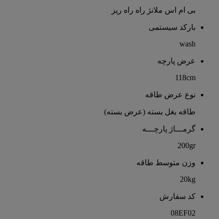
بی ام اس ملانژ راه راه ریز
بارکد سیستمی
wash
عرض پارچه
118cm
نوع عرض طاقه
طاقه بغل بسته (عرض بسته)
گرمـــاژ پارچـــه
200gr
وزن متوسط طاقه
20kg
کد سفارش
08EF02