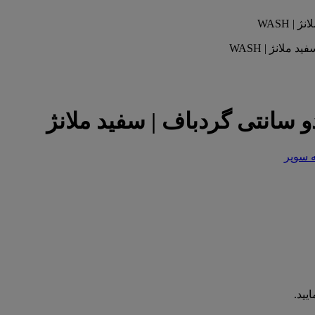
و سانتی گردباف | سفید ملانژ
ه سوپر
یید.