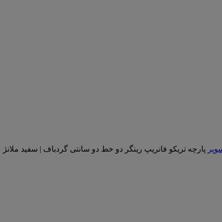
سوپر
پارچه تریکو فانریپ رینگر دو خط دو سانتی گردباف | سفید ملانژ