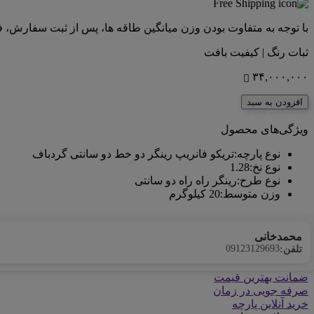
با توجه به متفاوت بودن وزن میانگین طاقه ها، پس از ثبت سفارش، 
ثبات رنگ | کیفیت بافت
۳۴,۰۰۰,۰۰۰
افزودن به سبد
<center>ارتباط با کارشناس فروش (واتس‌اپ)
ویژگی‌های محصول
نوع پارچه
:
تریکو فانریپ رینگر دو خط دو سانتی گردباف
نوع نخ
:
1.28
نوع طرح
:
رینگر راه راه دو سانتی
وزن متوسط
:
20 کیلوگرم
محمدخانی
09123129693
تلفن:
ضمانت بهترین قیمت
صرفه جویی در زمان
خرید آنلاین پارچه