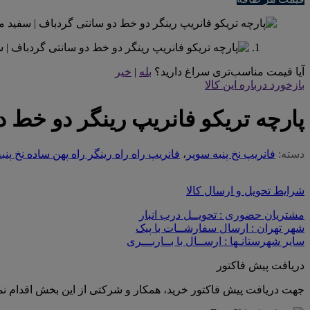
آیا قیمت مناسب‌تری سراغ دارید؟
بله
|
خیر
بازخورد درباره این کالا
پارچه تریکو فانریپ رینگر دو خط د
دسته:
فانریپ نخ پنبه سوپر
،
فانریپ راه راه رینگر راه پهن ساده نخ پنب
شرایط تحویل و ارسال کالا
مشتریان حضوری : تحویــل درب انبار
شهر تهران : ارسال سفارشــات با پیک
سایر شهرستانـها : ارســال با بــاربـــری
دریافت پیش فاکتور
جهت دریافت پیش فاکتور خرید، همکار و شرکتی از این بخش اقدام نما