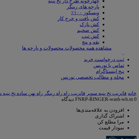
چهارخونه طرح دار نخ پنبه
پارچه های رینگر
ویسکوز ۱۰۰٪
کش بافت و خرج کار
کش نازک
کش ضخیم
کش تیپ
یقه و مچ
مشاهده همه محصولات محصولات و پارچه ها
ثبت درخواست خرید
تماس با نوریس
پیج اینستاگرام
مجله و مطالب تخصصی نوریس
خانه
فانریپ نخ پنبه سوپر
فانریپ راه راه رینگر راه پهن ساده نخ پنبه 
0 دیدگاه
FNRP-RINGER-wash-wh.m
افزودن به علاقه‌مندی‌ها
اشتراک گذاری
مرا مطلع کن
نمودار قیمت
قیمت هر طاقه