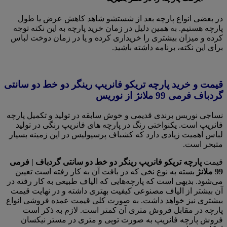
در بعضی انواع پارچه بعد از شستشو شاهد کاهش عرض یا طول
پارچه هستیم. به همین دلیل در زمان خرید پارچه به این نکته توجه
کرده و میزان بیشتری را خریداری کرده و یا در زمان دوخت لباس
برای این نکته، برنامه داشته باشید.
قیمت و خرید پارچه تریکو فانریپ رینگر دو خط دو سانتی
گردباف فرمی 99 ملانژ از نوریس
نساجی نوریس برندی قدیمی و خوش سابقه در تولید و تکمیل پارچه
فانریپ است. یکنواختی رنگ در پارچه های فانریپ رنگی در تولید
لباس اهمیت زیادی دارد که کشباف پرسپولیس در این زمینه بسیار
متبحر است.
قیمت
پارچه تریکو فانریپ رینگر دو خط دو سانتی گردباف | فرمی
99 ملانژ
بسته به نوع نخی که در بافت آن به کار رفته است تعیین
می‌شود. بدیهی است که پارچه‌هایی که الیاف طبیعی به کار رفته در
آن بیشتر از الیاف مصنوعی کیفیت بهتری داشته و در نهایت قیمت
بیشتری نیز خواهد داشت. به صورت کلی قیمت عمده فروشی انواع
پارچه در مقابل فروش متری آن کمتر است. لازم به ذکر است
فروش پارچه فانریپ به صورت توپی و متری در مستر نیکسان