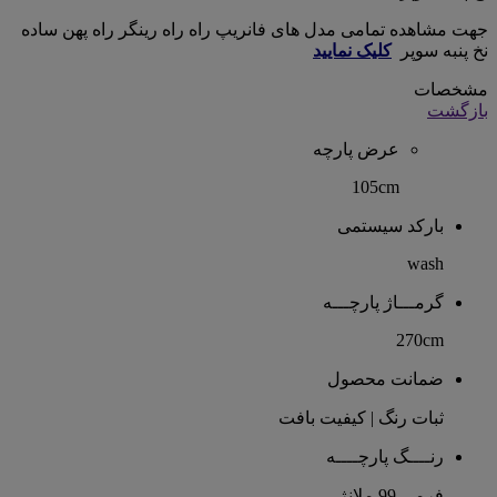
جهت مشاهده تمامی مدل های فانریپ راه راه رینگر راه پهن ساده
نخ پنبه سوپر
کلیک نمایید
مشخصات
بازگشت
عرض پارچه
105cm
بارکد سیستمی
wash
گرمـــاژ پارچـــه
270cm
ضمانت محصول
ثبات رنگ | کیفیت بافت
رنــــگ پارچــــه
فرمی 99 ملانژ