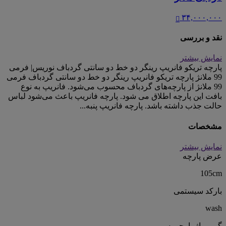
۳۴,۰۰۰,۰۰۰
نقد و بررسی
نمایش بیشتر
پارچه تریکو فانریپ رینگر دو خط دو سانتی گردباف نوریس| فرمی
99 ملانژ پارچه تریکو فانریپ رینگر دو خط دو سانتی گردباف فرمی
99 ملانژ از پارچه‌های گردباف محسوب می‌شود. فانریپ به نوع
بافت این پارچه اطلاق می شود. پارچه فانریپ باعث می‌شود لباس
حالت جذب داشته باشد. پارچه فانریپ پنبه...
مشخصات
نمایش بیشتر
عرض پارچه
105cm
بارکد سیستمی
wash
گرمـــاژ پارچـــه