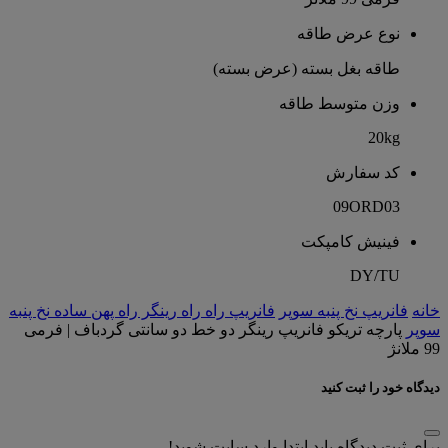
نوع عرض طاقه
طاقه بغل بسته (عرض بسته)
وزن متوسط طاقه
20kg
کد سفارش
09ORD03
فینیش کامپکت
DY/TU
خانه
فانریپ نخ پنبه سوپر
فانریپ راه راه رینگر راه پهن ساده نخ پنبه
سوپر
پارچه تریکو فانریپ رینگر دو خط دو سانتی گردباف | فرمی
99 ملانژ
دیدگاه خود را ثبت کنید
برای ثبت دیدگاه باید ابتدا وارد سایت شوید!