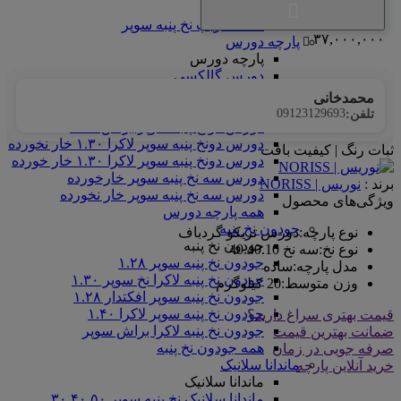
سوپر
همه فانریپ نخ پنبه سوپر
۳۷,۰۰۰,۰۰۰
پارچه دورس
پارچه دورس
دورس گالکسی
دورس دونخ پنبه رینگر
محمدخانی
دورس دونخ پنبه سوپر افکتدار ۱.۳۰
09123129693
تلفن:
دورس دونخ پنبه سوپر براش ۱.۳۰
دورس دونخ پنبه سوپر لاکرا ۱.۳۰ خار نخورده
ثبات رنگ | کیفیت بافت
دورس دونخ پنبه سوپر لاکرا ۱.۳۰ خار خورده
دورس سه نخ پنبه سوپر خارخورده
برند :
نوریس | NORISS
دورس سه نخ پنبه سوپر خار نخورده
ویژگی‌های محصول
همه پارچه دورس
جودون نخ پنبه
نوع پارچه
:
دورس تریکو گردباف
جودون نخ پنبه
نوع نخ
:
سه نخ 40.40.10
جودون نخ پنبه سوپر ۱.۲۸
مدل پارچه
:
ساده
جودون نخ پنبه لاکرا نخ سوپر ۱.۳۰
وزن متوسط
:
20 کیلوگرم
جودون نخ پنبه سوپر افکتدار ۱.۲۸
جودون نخ پنبه سوپر لاکرا ۱.۴۰
قیمت بهتری سراغ دارید؟
جودون نخ پنبه لاکرا براش سوپر
ضمانت بهترین قیمت
همه جودون نخ پنبه
صرفه جویی در زمان
ماندانا سلانیک
خرید آنلاین پارچه
ماندانا سلانیک
ماندانا سلانیک نخ پنبه سوپر ۳۰.۴۰.۵۰