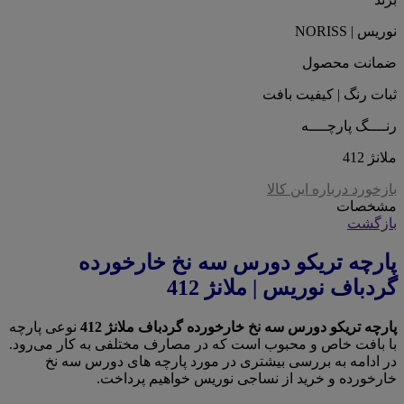
نوریس | NORISS
ضمانت محصول
ثبات رنگ | کیفیت بافت
رنــــگ پارچــــه
ملانژ 412
بازخورد درباره این کالا
مشخصات
بازگشت
پارچه تریکو دورس سه نخ خارخورده
گردباف نوریس | ملانژ 412
پارچه تریکو دورس سه نخ خارخورده گردباف ملانژ 412
نوعی پارچه
با بافت خاص و محبوب است که در مصارف مختلفی به کار می‌رود.
در ادامه به بررسی بیشتری در مورد پارچه های دورس سه نخ
خارخورده و خرید از نساجی نوریس خواهیم پرداخت.