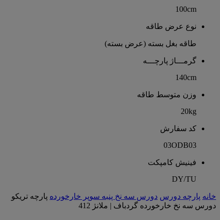
100cm
نوع عرض طاقه
طاقه بغل بسته (عرض بسته)
گرمـــاژ پارچـــه
140cm
وزن متوسط طاقه
20kg
کد سفارش
03ODB03
فینیش کامپکت
DY/TU
خانه
پارچه دورس
دورس سه نخ پنبه سوپر خارخورده
پارچه تریکو
دورس سه نخ خارخورده گردباف | ملانژ 412