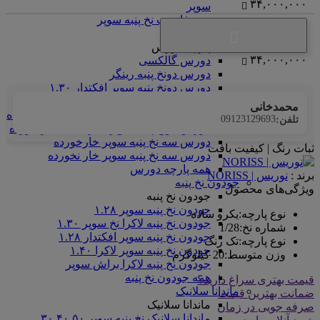
۳۴,۰۰۰,۰۰۰
سوپر
همه فانریپ نخ پنبه سوپر
پارچه دورس
پارچه دورس
۳۴,۰۰۰,۰۰۰
دورس گالکسی
دورس دونخ پنبه رینگر
دورس دونخ پنبه سوپر افکتدار ۱.۳۰
دورس دونخ پنبه سوپر براش ۱.۳۰
محمدخانی
دورس دونخ پنبه سوپر لاکرا ۱.۳۰ خار نخورده
09123129693
تلفن:
دورس دونخ پنبه سوپر لاکرا ۱.۳۰ خار خورده
دورس سه نخ پنبه سوپر خارخورده
ثبات رنگ | کیفیت بافت
دورس سه نخ پنبه سوپر خار نخورده
همه پارچه دورس
برند :
نوریس | NORISS
جودون نخ پنبه
ویژگی‌های محصول
جودون نخ پنبه
جودون نخ پنبه سوپر ۱.۲۸
نوع پارچه
:
یکرو ساده
جودون نخ پنبه لاکرا نخ سوپر ۱.۳۰
شماره نخ
:
1/28
جودون نخ پنبه سوپر افکتدار ۱.۲۸
نوع پارچه
:
تک رنگ
جودون نخ پنبه سوپر لاکرا ۱.۴۰
وزن متوسط
:
20 کیلوگرم
جودون نخ پنبه لاکرا براش سوپر
همه جودون نخ پنبه
قیمت بهتری سراغ دارید؟
ماندانا سلانیک
ضمانت بهترین قیمت
ماندانا سلانیک
صرفه جویی در زمان
ماندانا سلانیک نخ پنبه سوپر ۳۰.۴۰.۵۰