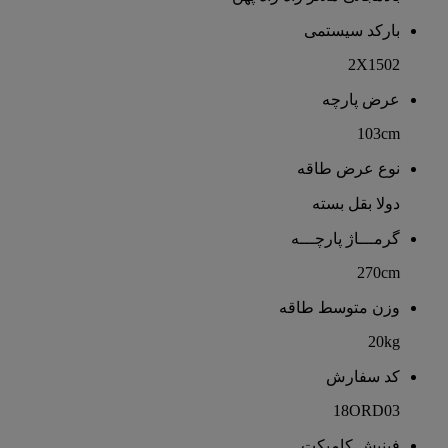
بارکد سیستمی
2X1502
عرض پارچه
103cm
نوع عرض طاقه
دولا بقل بسته
گرمـــاژ پارچـــه
270cm
وزن متوسط طاقه
20kg
کد سفارش
18ORD03
فینیش کامپکت