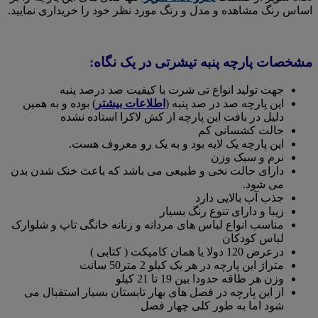
اساس رنگ مشاهده و مدل و رنگ مورد نظر خود را خریداری نمایید.
مشخصات پارچه پنبه تیشرتی در یک نگاه:
جهت تولید انواع تی شرت با کیفیت صد درصد پنبه
این پارچه صد در صد پنبه (
اطلاعات بیشتر
) بوده و به همین
دلیل در بافت این پارچه از کش لاکرا استاده نشده
حالت کشسانی کم
این پارچه یک لایه بود و به یک رو معروف هست.
نرم و سبک وزن
دارای حالت نخی و طبیعی می باشد که باعث خنک شدن بدن
می شود.
جذب آب بالایی دارد
زیبا و دارای تنوع رنگ بسیار
مناسب انواع لباس های مردانه و زنانه خانگی تاپ و شلوارک
لباس کودکان
درعرض 120 دولا یا همان کامپکت ( کتابی )
متراژ این پارچه در هر یک کیلو 2 متر50 سانت
وزن هر طاقه حدودا بین 19 تا 21 کیلو
از این پارچه در فصل های بهار تابستان بسیار استقبال می
شود اما به طور کلی چهار فصل