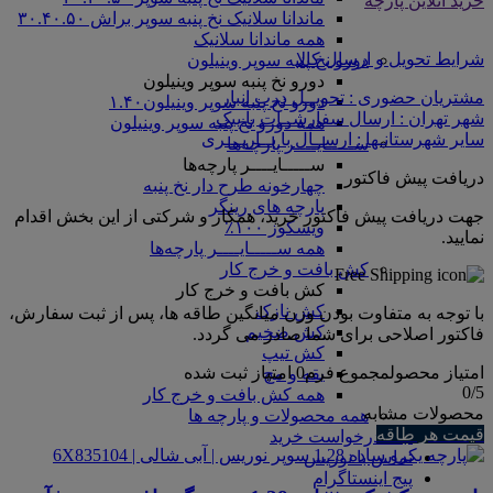
خرید آنلاین پارچه
ماندانا سلانیک نخ پنبه سوپر براش ۳۰.۴۰.۵۰
همه ماندانا سلانیک
شرایط تحویل و ارسال کالا
دورو نخ پنبه سوپر وینیلون
دورو نخ پنبه سوپر وینیلون
مشتریان حضوری : تحویــل درب انبار
دورو نخ پنبه سوپر وینیلون۱.۴۰
شهر تهران : ارسال سفارشــات با پیک
همه دورو نخ پنبه سوپر وینیلون
سایر شهرستانـها : ارســال با بــاربـــری
ســـــایــــر پارچه‌ها
ســـــایــــر پارچه‌ها
دریافت پیش فاکتور
چهارخونه طرح دار نخ پنبه
پارچه های رینگر
جهت دریافت پیش فاکتور خرید، همکار و شرکتی از این بخش اقدام
ویسکوز ۱۰۰٪
نمایید.
همه ســـــایــــر پارچه‌ها
کش بافت و خرج کار
کش بافت و خرج کار
کش نازک
با توجه به متفاوت بودن وزن میانگین طاقه ها، پس از ثبت سفارش،
کش ضخیم
فاکتور اصلاحی برای شما صادر می گردد.
کش تیپ
امتیاز محصول
مجموع فرم
0
امتیاز ثبت شده
یقه و مچ
0
/5
همه کش بافت و خرج کار
محصولات مشابه
همه محصولات و پارچه ها
قیمت هر طاقه
ثبت درخواست خرید
تماس با نوریس
پیج اینستاگرام