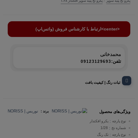
/
یکرو نخ پنبه سوپر
یکرو نخ پنبه سوپر افکتدار ۱.۲۸
<center>ارتباط با کارشناس فروش (واتس‌اپ)
محمدخانی
تلفن:
09123129693
ثبات رنگ | کیفیت بافت
نوریس | NORISS
برند :
ویژگی‌های محصول
نوع پارچه
یکرو افکتدار
:
شماره نخ
1/28
:
نوع پارچه
تک رنگ
: