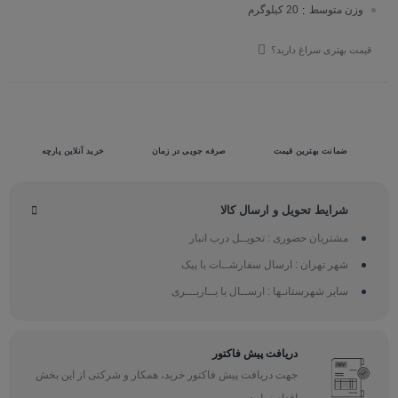
وزن متوسط
20 کیلوگرم
:
قیمت بهتری سراغ دارید؟
ضمانت بهترین قیمت
صرفه جویی در زمان
خرید آنلاین پارچه
شرایط تحویل و ارسال کالا
مشتریان حضوری : تحویــل درب انبار
شهر تهران : ارسال سفارشــات با پیک
سایر شهرستانـها : ارســال با بــاربـــری
دریافت پیش فاکتور
جهت دریافت پیش فاکتور خرید، همکار و شرکتی از این بخش