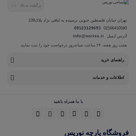
برگشت به بالا
تهران خیابان فلسطین جنوبی نرسیده به لبافی نژاد پلاک139
09123129693
02166410580
آدرس ایمیل
info@noriss.ir
هفت روز هفته، ۲۴ ساعت شبانه‌روز درخواست خود را ثبت نمایید.
راهنمای خرید
اطلاعات و خدمات
با ما همراه باشید
فروشگاه پارچه نوریس