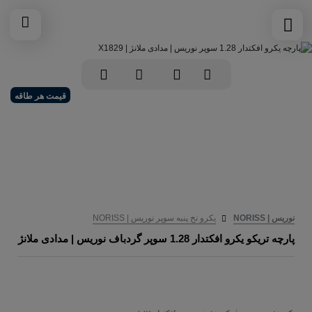
قیمت هر طاقه
نوریس | NORISS
یکرو نخ پنبه سوپر نوریس | NORISS
پارچه تریکو یکرو افکتدار 1.28 سوپر گردباف نوریس | مدادی ملانژ