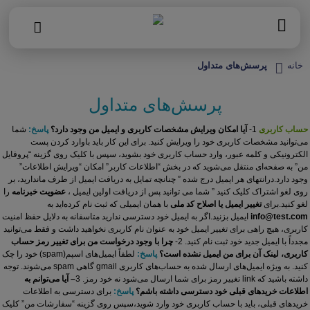
خانه
پرسش‌های متداول
پرسش‌های متداول
حساب کاربری
1-
آیا امکان ویرایش مشخصات کاربری و ایمیل من وجود دارد؟
پاسخ:
شما
می‏‌توانید مشخصات کاربری خود را ویرایش کنید. برای این کار باید باوارد کردن پست
الکترونیکی و کلمه عبور، وارد حساب کاربری خود بشوید، سپس با کلیک روی گزینه “پروفایل
من” به صفحه‏‌ای منتقل می‏‌شوید که در بخش “اطلاعات کاربر” امکان “ویرایش اطلاعات”
وجود دارد.
درانتهای هر ایمیل درج شده ” چنانچه تمایل به دریافت ایمیل از طرف ماندارید، بر
روی لغو اشتراک کلیک کنید ” شما می توانید پس از دریافت اولین ایمیل ،
عضویت خبرنامه
را
لغو کنید.
برای
تغییر ایمیل یا اصلاح کد ملی
با همان ایمیلی که ثبت نام کرده‏‌اید به
info@test.com
ایمیل بزنید.
اگر به ایمیل خود دسترسی ندارید متاسفانه به دلایل حفظ امنیت
کاربری، هیچ راهی برای تغییر ایمیل خود به عنوان نام کاربری نخواهید داشت و فقط می‌توانید
مجدداً با ایمیل جدید خود ثبت نام کنید.
2-
چرا با وجود درخواست من برای تغییر رمز حساب
کاربری، لینک آن برای من ایمیل نشده است؟
پاسخ:
لطفاً ایمیل‌های اسپم(spam) خود را چک
کنید. به ویژه ایمیل‌های ارسال شده به حساب‏‌های کاربری gmail گاهی spam می‌شوند. توجه
داشته باشید که link تغییر رمز برای شما ارسال می‏‌شود نه خود رمز.
3
– آیا می‌‏توانم به
اطلاعات خریدهای قبلی خود دسترسی داشته باشم؟
پاسخ:
برای دسترسی به اطلاعات
خریدهای قبلی، باید با حساب کاربری خود وارد شوید،سپس روی گزینه “سفارشات من” کلیک