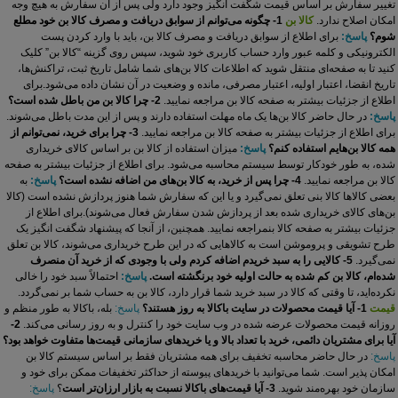
تغییر سفارش بر اساس قیمت شگفت انگیز وجود دارد ولی پس از آن سفارش به هیچ وجه
امکان اصلاح ندارد.
کالا بن
1- چگونه می‏‌توانم از سوابق دریافت و مصرف کالا بن خود مطلع
شوم؟
پاسخ:
برای اطلاع از سوابق دریافت و مصرف کالا بن، باید با وارد کردن پست
الکترونیکی و کلمه عبور وارد حساب کاربری خود شوید، سپس روی گزینه “کالا بن‏‌” کلیک
کنید تا به صفحه‏‌ای منتقل ‏شوید که اطلاعات کالا بن‏‌های شما شامل تاریخ ثبت، تراکنش‌‏ها،
تاریخ انقضا، اعتبار اولیه، اعتبار مصرفی، مانده و وضعیت در آن نشان داده می‌‏شود.
برای
اطلاع از جزئیات بیشتر به صفحه کالا بن مراجعه نمایید.
2- چرا کالا بن من باطل شده است؟
پاسخ:
در حال حاضر کالا بن‏‌ها یک ماه مهلت استفاده دارند و پس از این مدت باطل می‏‌شوند.
برای اطلاع از جزئیات بیشتر به
صفحه کالا بن مراجعه نمایید.
3- چرا برای خرید، نمی‏‌توانم از
همه کالا بن‌‏هایم استفاده کنم؟
پاسخ:
میزان استفاده از کالا بن بر اساس کالای خریداری
شده، به طور خودکار توسط سیستم محاسبه می‌‏شود.
برای اطلاع از جزئیات بیشتر به
صفحه
کالا بن مراجعه نمایید.
4- چرا پس از خرید، به کالا بن‌‏های من اضافه نشده است؟
پاسخ:
به
بعضی کالاها کالا بنی تعلق نمی‏‌گیرد و یا این که سفارش شما هنوز پردازش نشده است (کالا
بن‏‌های کالای خریداری شده بعد از پردازش شدن سفارش فعال می‏‌شوند).
برای اطلاع از
جزئیات بیشتر به
صفحه کالا بن
مراجعه نمایید. همچنین، از آنجا که پیشنهاد شگفت انگیز یک
طرح تشویقی و پروموشن است به کالاهایی که در این طرح خریداری می‌شوند، کالا بن تعلق
نمی‌گیرد.
5- کالایی را به سبد خریدم اضافه کردم ولی با وجودی که از خرید آن منصرف
شده‏‌ام، کالا بن کم شده به حالت اولیه خود برنگشته است.
پاسخ:
احتمالاً سبد خود را خالی
نکرده‌‏اید، تا وقتی که کالا در سبد خرید شما قرار دارد، کالا بن به حساب شما بر نمی‏‌گردد.
قیمت
1- آیا قیمت محصولات در سایت باکالا به روز هستند؟
پاسخ:
بله، باکالا به طور منظم و
روزانه قیمت‏ محصولات عرضه شده در وب‏ سایت خود را کنترل و به روز رسانی می‏‌کند.
2-
آیا برای مشتریان دائمی، خرید با تعداد بالا و یا خریدهای سازمانی قیمت‌‏ها متفاوت خواهد بود؟
پاسخ:
در حال حاضر محاسبه تخفیف برای همه مشتریان فقط بر اساس سیستم کالا بن
امکان پذیر است. شما می‏‌توانید با خریدهای پیوسته از حداکثر تخفیفات ممکن برای خود و
سازمان خود بهره‌مند شوید.
3- آیا قیمت‌‏های باکالا نسبت به بازار ارزان‌‏تر است
؟
پاسخ: