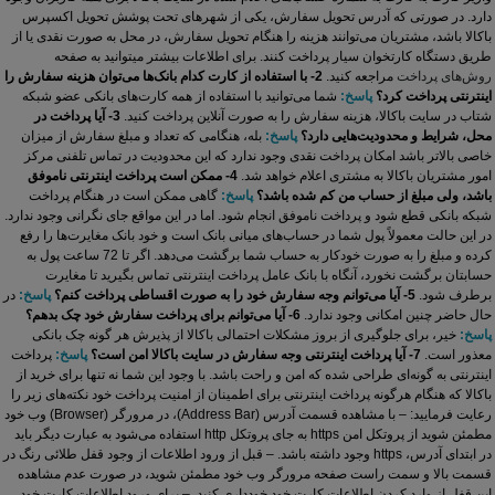
دارد. در صورتی که آدرس تحویل سفارش، یکی از شهرهای تحت پوشش تحویل اکسپرس
باکالا باشد، مشتریان می‌‏توانند هزینه را هنگام تحویل سفارش، در محل به صورت نقدی یا از
طریق دستگاه کارتخوان سیار پرداخت کنند.
برای اطلاعات بیشتر می‏توانید به صفحه
روش‌‏های پرداخت
مراجعه کنید.
2- با استفاده از کارت کدام بانک‌ها می‌توان هزینه سفارش را
اینترنتی پرداخت کرد؟
پاسخ:
شما می‌توانید با استفاده از همه کارت‏‌های بانکی عضو شبکه
شتاب در سایت باکالا، هزینه سفارش را به صورت آنلاین پرداخت کنید.
3- آیا پرداخت در
محل، شرایط و محدودیت‏‌هایی دارد؟
پاسخ:
بله، هنگامی که تعداد و مبلغ سفارش از میزان
خاصی بالاتر باشد امکان پرداخت نقدی وجود ندارد که این محدودیت در تماس تلفنی مرکز
امور مشتریان باکالا به مشتری اعلام خواهد شد.
4- ممکن است پرداخت اینترنتی ناموفق
باشد، ولی مبلغ از حساب من کم شده باشد؟
پاسخ:
گاهی ممکن است در هنگام پرداخت
شبکه بانکی قطع شود و پرداخت ناموفق انجام شود. اما در این مواقع جای نگرانی وجود ندارد.
در این حالت معمولاً پول شما در حساب‏‌های میانی بانک است و خود بانک مغایرت‏‌ها را رفع
کرده و مبلغ را به صورت خودکار به حساب شما برگشت می‌‏دهد. اگر تا 72 ساعت پول به
حسابتان برگشت نخورد، آنگاه با بانک عامل پرداخت اینترنتی تماس بگیرید تا مغایرت
برطرف شود.
5- آیا می‌‏توانم وجه سفارش خود را به صورت اقساطی پرداخت کنم؟
پاسخ:
در
حال حاضر چنین امکانی وجود ندارد.
6- آیا می‌توانم برای پرداخت سفارش خود چک بدهم؟
پاسخ:
خیر، برای جلوگیری از بروز مشکلات احتمالی باکالا از پذیرش هر گونه چک بانکی
معذور است.
7- آیا پرداخت اینترنتی وجه سفارش در سایت باکالا امن است؟
پاسخ:
پرداخت
اینترنتی به گونه‏‌ای طراحی شده که امن و راحت باشد. با وجود این شما نه تنها برای خرید از
باکالا که هنگام هرگونه پرداخت اینترنتی برای اطمینان از امنیت پرداخت خود نکته‏‌های زیر را
رعایت فرمایید:
– با مشاهده قسمت آدرس (Address Bar)، در مرورگر (Browser) وب خود
مطمئن شوید از پروتکل امن https به جای پروتکل http استفاده می‏‌شود به عبارت دیگر باید
در ابتدای آدرس، https وجود داشته باشد.
– قبل از ورود اطلاعات از وجود قفل طلائی رنگ در
قسمت بالا و سمت راست صفحه مرورگر وب خود مطمئن شوید، در صورت عدم مشاهده
این قفل از وارد کردن اطلاعات کارت خود خودداری کنید.
– برای ورود اطلاعات کارت خود