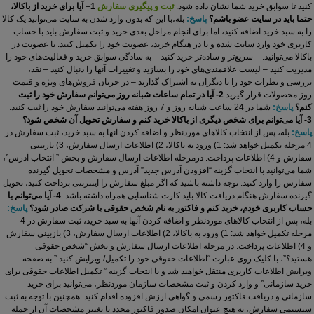
کنید تا سوابق خرید شما نشان داده ‏شود.
ثبت و پیگیری سفارش
1
–
آیا برای خرید از باکالا،
حتما باید در سایت عضو باشم؟
پاسخ:
بله،با این که بدون وارد شدن به سایت می‏‌توانید یک کالا
را به سبد خرید اضافه کنید، اما برای انجام مراحل بعدی خرید و ثبت سفارش باید با حساب
کاربری خود وارد سایت شده و یا در هنگام خرید، عضویت خود را تکمیل کنید.
با عضویت در
باکالا می‌توانید:
– سریع‌تر و ساده‌تر خرید کنید
– به سادگی سوابق خرید و فعالیت‌های خود را
مدیریت کنید
– لیست علاقمندی‌های خود را بسازید و تغییرات آنها را دنبال کنید
– نقد،
بررسی و نظرات خود را با دیگران به اشتراک گذارید
– در جریان فروش‌های ویژه و قیمت
روز محصولات قرار گیرید
2- آیا در تمام ساعات شبانه روز می‌توانم سفارش خود را ثبت
کنم؟
پاسخ:
شما در 24 ساعت شبانه روز و 7 روز هفته می‌‏توانید سفارش خود را ثبت کنید.
3- آیا می‌توانم برای شخص دیگری از باکالا خرید کنم و سفارش تحویل آن شخص شود؟
پاسخ:
بله، پس از انتخاب کالاهای موردنظر و اضافه کردن آنها به سبد خرید، ثبت سفارش در
4 مرحله تکمیل خواهد شد: 1) ورود به باکالا، 2) اطلاعات ارسال سفارش، 3) بازبینی
سفارش و 4) اطلاعات پرداخت.
درمرحله اطلاعات ارسال سفارش و بخش ” انتخاب آدرس”،
شما می‌توانید با انتخاب گزینه “افزودن آدرس جدید” آدرس و مشخصات تحویل گیرنده
سفارش را وارد کنید. توجه داشته باشید که اگر مبلغ سفارش را اینترنتی پرداخت کنید، تحویل
گیرنده سفارش هنگام دریافت کالا باید کارت شناسایی همراه داشته باشد.
4- آیا می‌توانم با
حساب کاربری خودم، خرید کنم و فاکتور به نام شخص حقوقی یا شرکت صادر شود؟
پاسخ:
بله، پس از انتخاب کالاهای موردنظر و اضافه کردن آنها به سبد خرید، ثبت سفارش در 4
مرحله تکمیل خواهد شد: 1) ورود به باکالا، 2) اطلاعات ارسال سفارش، 3) بازبینی سفارش
و 4) اطلاعات پرداخت. در مرحله اطلاعات ارسال سفارش و بخش “شخص حقوقی
هستید؟”، با کلیک روی عبارت “اطلاعات حقوقی خود را تکمیل/ ویرایش کنید.” به صفحه
ویرایش اطلاعات کاربری منتقل خواهید شد و با انتخاب گزینه ” تکمیل اطلاعات حقوقی برای
خرید سازمانی” و وارد کردن و ثبت مشخصات سازمان موردنظر، می‌توانید برای خرید
سازمانی و دریافت فاکتور رسمی و گواهی ارزش افزوده اقدام کنید.
همچنین با توجه به ثبت
سیستمی سفارش، به هیچ عنوان امکان صدور فاکتور مجدد یا تغییر مشخصات آن از جمله