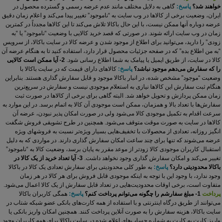
خواهند شد؟
پاسخ:
گاهی به دلایل مختلف مانند عدم عرضه رسمی و گسترده محصول در
ایران، وضعیت برخی از کالاها در وب سایت به “ناموجود” تغییر پیدا می‏‌کند و اعلام زمان دقیق
عرضه دوباره آنها ممکن نیست، با این حال باکالا تلاش می‏‌کند تا این کالاها مجدداً در کمترین
زمان در وب سایت ارائه شوند. در صورتی که قصد خرید کالایی با وضعیت “ناموجود” یا “به
زودی” را دارید، می‏‌توانید برای اطلاع از موجود شدن و عرضه کالا در سایت باکالا، از سرویس
“به من اطلاع بده” که در صفحه جزئیات محصول قرار دارد، استفاده کنید تا به هنگام عرضه آن
کالا در سایت، از طریق ایمیل یا پیامک به شما اطلاع رسانی شود.
2- آیا ممکن است کالایی
را که سفارش می‏‌دهم موجود نباشد؟
پاسخ:
کالاهای دارای قیمت که در سایت باکالا با
وضعیت “موجود” مشخص شده، در انبار باکالا موجود و قابل سفارش گذاری هستند. بنابراین
هنگام ثبت سفارش این کالاها نیازی به استعلام موجودی نیست و سفارش در سریع‏‌ترین
زمان ممکن پردازش و تحویل خواهد شد. البته گاهی برای برخی از کالاها در صورت ثبت
سفارش‏‌ها با تعداد بالا و همزمان، ممکن است موجودی آن کالا به اتمام برسد. در این موارد به
سرعت اقدام به تکمیل موجودی کالا می‌شود ولی در صورت امکان پذیر نبودن، عرضه آن
کالاها در سایت به صورت موقت متوقف می‌شود.
همچنین در طرح تشویقی فروش شگفت
انگیز روزانه، تعدادی از محصولات با تخفیف‏‌هایی بسیار ویژه‌‏تر نسبت به فروش‏های ویژه
عرضه می‏‌شوند که تنها برای چند ساعت امکان سفارش‏ گذاری دارند. در مواردی که به دلیل
استقبال کاربران موجودی کالا زودتر از موعد مقرر به پایان برسد، وضعیت کالا به “ناموجود”
تغییر می‏‌کند و امکان سفارش گذاری وجود نخواهد داشت.
3- آیا تعداد خرید از یک کالا در
باکالا محدودیتی دارد؟
پاسخ:
به طور کلی محدودیتی برای سفارش تعدادی یک کالا در باکالا
وجود ندارد، با وجود این با توجه به اینکه موجودی قابل فروش برای هر کالا در هر زمان
متفاوت است، برخی اوقات محدودیت‏‌هایی در تعداد قابل سفارش از یک کالا اعمال می‏‌شود.
پرداخت
1- مبلغ سفارشم را چگونه می‏‌توانم پرداخت کنم؟
پاسخ:
همگی کاربران باکالا
می‌توانند از طریق درگاه اینترنتی و با استفاده از همه کارت‏‌های بانکی عضو شبکه شتاب در
سایت باکالا، هزینه سفارش را به صورت آنلاین پرداخت کنند. همچنین امکان واریز بانکی یا
واریز کارت به کارت به شماره حساب‏‌های اعلام شده در سایت باکالا برای همه کاربران وجود