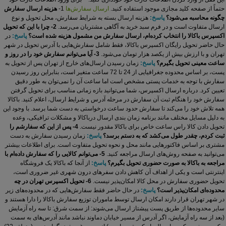
حتماً از صفحه کلید مجازی موجود استفاده کنید.
ارسال سفارش‌ها
1-
هزینه ارسال سفارش
چگونه محاسبه می‌شود؟
پاسخ:
هزینه‏ ارسال بسته به شرایط سفارش، محل تحویل و نوع
ارسال متفاوت است و در فرم سبد خرید به آگاهی مشتریان می‏‌رسد.
2- چرا با این که تحویل
اکسپرس باکالا را انتخاب کرده‏‌ام، ارسال سفارش من مشمول هزینه شده است؟
پاسخ:
در
حال حاضر تحویل رایگان اکسپرس باکالا، فقط شامل سفارش‌‌‌‏هایی با آدرس تحویل در شهر
تهران و با ارزش بیش از یکصد هزار تومان می‌‏شود.
3- آیا می‏‌توانم سفارش خود را در روز و
ساعت معینی تحویل بگیرم؟
پاسخ:
زمان رسیدن ارسال‏‌های خارج از تهران پس از تحویل به
پست، بر اساس محدوده جغرافیایی از 24 تا 72 ساعت متغیر است، بنابراین روز رسیدن
سفارش با توجه به خدمات پستی مشخص است اما ساعت آن را نمی‏‌توان به طور دقیق
تعیین کرد. درباره ارسال اکسپرس، شما می‏‌توانید بازه زمانی مناسب برای تحویل گرفتن
سفارش خود را هنگام ثبت آن سفارش در مرحله آدرس و شرایط ارسال، اعلام کنید. باکالا
همه تلاش خود را می‏‌کند تا سفارش حدود ساعت درخواستی به دست شما برسد. با وجود این
به دلیل مسایل مختلف مانند برنامه زمان ‏بندی ارسال درباکالا و مشکلات ترافیکی، وعده
تحویل دادن کالا راس ساعت خاص برای باکالا مقدور نیست.
4- پس از این که سفارشم را
ثبت کردم، چقدر طول می‌‏کشد که به دستم برسد؟
پاسخ:
زمان رسیدن سفارش به دست
مشتری بر اساس فاکتورهایی مانند محل و نحوه تحویل متفاوت است.
برای اطلاعات بیشتر
می‌توانید به صفحه روش‌های ارسال مراجعه کنید.
5- می‏‌توانم کالایی را که سفارش داده‌‏ام با
مراجعه به باکالا به صورت حضوری تحویل بگیرم؟
پاسخ:
از آنجا که باکالا یک فروشگاه
اینترنتی است و یکی از اهداف آن کاهش دادن سفرهای درون شهری غیر ضروری‏ است،
تحویل حضوری سفارش در محل کالا امکان‌پذیر نیست.
6- تحویل اکسپرس تهران در چه
محدوده‌ای امکان‌پذیر است؟
پاسخ:
در حال حاضر فقط سفارش‌هایی که در محدوده‌های زیر
در شهر تهران قرار دارند امکان ارسال توسط ماموران توزیع سفارش باکالا را دارا هستند و
سایر محدوده‌ها از طریق پست پیشتاز ارسال می‌شوند:
از سمت شرق: تا سه راه آزمایش
(بعد از سه راه آزمایش، اگر آدرس از مسیر خیابان دماوند نباشد مانند آدرس‌های به سمت