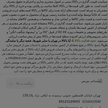
سیاست قیمت‏ گذاری در باکالا مبتنی بر اصول مشتری مداری و احترام به حقوق مصرف
کننده است. به طور کلی قیمت‏‌ها در باکالا کاملا مناسب و رقابتی بوده و خرید از باکالا برای
مشتریان به صرفه است. قیمت‌‏های ارائه شده برای کالاها در باکالا قیمت‌‏های خرده فروشی
است که غالباً توسط تولید‏کننده و یا نماینده رسمی توزیع آن محصول به صورت مصوب تعیین
شده است و قیمت سایر کالاها بر اساس مدل و مشخصات و همچنین کالاهای مشابه در
بازار تعیین می‏‌شوند.
سیاست قیمت‌ گذاری در باکالا منصفانه است و برای هر مشتری در هر
گوشه‏‌ای از کشور قیمت‏‌ها یکسان و شفاف هستند. با
در نظر گرفتن امکان استفاده از
طرح‌های تشویقی و تخفیفات ویژه کالا کالا از قبیل “کالا بن” و “پیشنهاد شگفت انگیز” و
سایر سرویس‌‏های ارزش افزوده سطح قیمت‏‌ها در باکالا بیش از پیش مناسب ارزیابی
می‌شوند.
نحوه فعالیت باکالا
1- آیا باکالا در تهران یا سایر شهرها، شعبه دیگر یا نمایندگی
دارد؟
پاسخ: باکالا در هیچ نقطه‌‌ای از کشور نماینده فروش یا خدمات پس از فروش ندارد.
کلیه سرویس‌‏ها و تراکنش‏‌های مالی و خدمات فروش قابل ارائه باکالا از طریق دفتر مرکزی
تهران که آدرس آن در وب سایت مندرج است پردازش می‏‌شود. لطفاً در صورت مشاهده هر
گونه تخلفی از این دست، مراتب را جهت پیگرد قانونی از طریق ایمیل
info@test.com
به
باکالا اطلاع دهید. توجه داشته باشید که در حال حاضر باکالا در شهرهای تحت پوشش تحویل
اکسپرس، تنها خدمات ارسال و تحویل سفارش را از طریق مراکز توزیع و پخش خود انجام
می‌دهد و
برای خرید تنهاباید به وب سایت باکالا مراجعه و سفارش خود را ثبت کرد.
برگشت به بالا
تهران خیابان فلسطین جنوبی نرسیده به لبافی نژاد پلاک139
09123129693
02166410580
آدرس ایمیل
info@noriss.ir