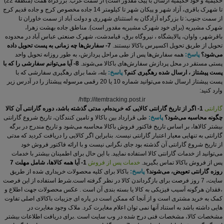
حکیمیه و خود حکیمیه ارسال با پیک مقدور است)
از سمت غرب: بزرگراه همت (منطقه 22)
تا شهرک باقری، آزاد شهر و پیکان شهر تا کیلومتر 14 جاده مخصوص کرج و جاده قدیم کرج
از سمت جنوب: تا بزرگراه آزادگان به استثنای شهرری و دولت آباد از سمت خاوران تا
شهرک مشیریه (برای خود شهرک مشیریه مقدور است). مناطق جاده بهشت زهرا،
باقرشهر، واوان، پالایشگاه ، نیروگاه برق، قیامدشت، شهرک صنعتی عباس آباد در محدوده
تحویل از طریق تحویل اکسپرس باکالا نیستند.
7- سفارش‌ها چه زمانی به پست تحویل داده
می‌شود؟
پاسخ:
همه سفارش‌‏ها پس از طی مراحل پردازش، به طور روزانه تحویل واحد
پستی مستقر در محل پردازش سفارش‌های باکالا می‏‌شوند.
8- آیا می‏‌توانم سفارشی را که با
پست پیشتاز ، ارسال شده رهگیری کنم؟
پاسخ:
بله، شما برای رهگیری سفارشی که با
پست پیشتاز ارسال شده می‏‌توانید شماره 10 یا 20 رقمی مرسوله پیشتاز را در آدرس زیر
وارد کنید:
http://itemtracking.post.ir/
گارانتی
1- اگر از تاریخ گارانتی کالایی که خریده‌‏ام، مدتی گذشته باشد، دوره گارانتی آن کالا
چگونه محاسبه می‌شود؟
پاسخ:
طی قرارداد بین باکالا و تامین کنندگان، تاریخ شروع گارانتی
بیشتر کالاها، بر اساس تاریخ فاکتور فروش باکالا محاسبه می‌شود و تاریخ مندرج در برگه
گارانتی به تنهایی معیار اعتبار گارانتی نیست. بنابراین اگر کالایی را دریافت کردید که مدتی
از تاریخ شروع گارانتی آن گذشته بود جای نگرانی نیست و با ارائه فاکتور فروش خود
می‌توانید از خدمات گارانتی کالا استفاده نمایید. با این حال برای اطمینان بیشتر با خدمات
پس از فروش باکالا تماس بگیرید.
خدمات پس از فروش
1- آیا همه کالاها، شامل مهلت 7
روزه گارانتی تعویض، می‏‌شوند؟
پاسخ:
باکالا برای کلیه محصولات خریداری شده از طریق
سایت، 7 روز فرصت برای بازگرداندن کالا در نظر گرفته
است.شرط استفاده از این فرصت
،فقدان هرگونه آسیب فیزیکی به کالا یا بسته بندی آن است .
عکس محصولات جهت اطلاع و
کمک به خرید مشتری است و از آنجا که ممکن است در پاره ای جزییات باکالای اصلی تفاوت
هایی داشته باشد به استناد آنها نمی توان اعلام مغایرت کرد. ملاک وجود مغایرت در
مشخصات کالا، مشخصات فنی درج شده در وب سایت است
.
برای دریافت اطلاعات بیشتر