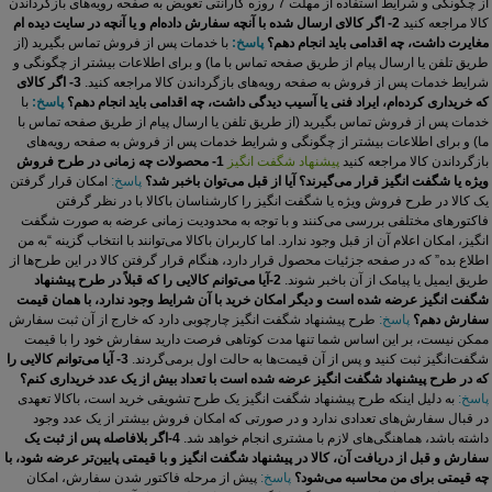
از چگونگی و شرایط استفاده از مهلت 7 روزه گارانتی تعویض به صفحه رویه‌های بازگرداندن
کالا مراجعه کنید
2- اگر کالای ارسال شده با آنچه سفارش داده‌‏ام و یا آنچه در سایت دیده ام
مغایرت داشت، چه اقدامی باید انجام دهم؟
پاسخ:
با خدمات پس از فروش تماس بگیرید (از
طریق تلفن یا ارسال پیام از طریق صفحه تماس با ما) و برای اطلاعات بیشتر از چگونگی و
شرایط خدمات پس از فروش به صفحه رویه‌های بازگرداندن کالا مراجعه کنید.
3- اگر کالای
که خریداری کرده‌‏ام، ایراد فنی یا آسیب دیدگی داشت، چه اقدامی باید انجام دهم؟
پاسخ:
با
خدمات پس از فروش تماس بگیرید (از طریق تلفن یا ارسال پیام از طریق صفحه تماس با
ما) و برای اطلاعات بیشتر از چگونگی و شرایط خدمات پس از فروش به صفحه رویه‌های
بازگرداندن کالا مراجعه کنید
پیشنهاد شگفت انگیز
1- محصولات چه زمانی در طرح فروش
ویژه یا شگفت انگیز قرار می‏‌گیرند؟ آیا از قبل می‏‌توان باخبر شد؟
پاسخ:
امکان قرار گرفتن
یک کالا در طرح فروش ویژه یا شگفت انگیز را کارشناسان باکالا با در نظر گرفتن
فاکتورهای مختلفی بررسی می‏‌کنند و با توجه به محدودیت زمانی عرضه به صورت شگفت
انگیز، امکان اعلام آن از قبل وجود ندارد. اما کاربران باکالا می‌‏توانند با انتخاب گزینه “به من
اطلاع بده” که در صفحه جزئیات محصول قرار دارد، هنگام قرار گرفتن کالا در این طرح‌‏ها از
طریق ایمیل یا پیامک از آن باخبر شوند.
2-آیا می‌توانم کالایی را که قبلاً در طرح پیشنهاد
شگفت انگیز عرضه شده است و دیگر امکان خرید با آن شرایط وجود ندارد، با همان قیمت
سفارش دهم؟
پاسخ:
طرح پیشنهاد شگفت انگیز چارچوبی دارد که خارج از آن ثبت سفارش
ممکن نیست، بر این اساس شما تنها مدت کوتاهی فرصت دارید سفارش خود را با قیمت
شگفت‌انگیز ثبت کنید و پس از آن قیمت‌ها به حالت اول برمی‏‌گردند.
3- آیا می‌‏توانم کالایی را
که در طرح پیشنهاد شگفت انگیز عرضه شده است با تعداد بیش از یک عدد خریداری کنم؟
پاسخ:
به دلیل اینکه طرح پیشنهاد شگفت انگیز یک طرح تشویقی خرید است، باکالا تعهدی
در قبال سفارش‏‌های تعدادی ندارد و در صورتی که امکان فروش بیشتر از یک عدد وجود
داشته باشد، هماهنگی‏‌های لازم با مشتری انجام خواهد شد.
4-اگر بلافاصله پس از ثبت یک
سفارش و قبل از دریافت آن، کالا در پیشنهاد شگفت انگیز و با قیمتی پایین‌تر عرضه شود، با
چه قیمتی برای من محاسبه می‌‏شود؟
پاسخ:
پیش از مرحله فاکتور شدن سفارش، امکان