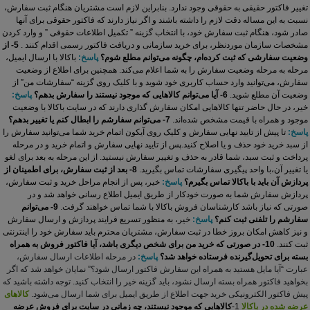
تغییر فاکتور حقیقی به حقوقی وجود ندارد. بنابراین لازم است مشتریان هنگام ثبت سفارش،
نسبت به این مساله دقت لازم را داشته باشند و اگر نیاز دارند که فاکتور حقوقی برای آنها
صادر شود، هنگام ثبت سفارش خود، با انتخاب گزینه ” تکمیل اطلاعات حقوقی ” و وارد کردن
مشخصات سازمان موردنظر،
برای خرید سازمانی و دریافت فاکتور رسمی اقدام کنند
.
5- از
وضعیت سفارشی که ثبت کرده‏‌ام، چگونه می‌‏توانم مطلع شوم؟
پاسخ:
باکالا با ارسال ایمیل،
مرحله به مرحله وضعیت سفارش را به شما اعلام می‏‌کند. همچنین برای اطلاع از وضعیت
سفارش، می‏‌توانید وارد حساب کاربری خود شوید و با کلیک روی گزینه “سفارشات من” از
وضعیت آن مطلع شوید.
6- آیا می‌‏توانم کالاهایی که موجود نیستند را سفارش بدهم؟
پاسخ:
خیر، در حال حاضر تنها کالاهایی امکان سفارش گذاری دارند که در سایت باکالا با وضعیت
موجود و همراه با قیمت مشخص شده‌‏اند.
7- می‌‏توانم سفارشم را ابطال کنم یا تغییر بدهم؟
پاسخ:
تا پیش از تایید نهایی سفارش و کلیک روی آیکون اتمام خرید شما می‌توانید سفارش را
از سبد خرید خود حذف و یا اصلاح کنید.پس از تایید نهایی سفارش و اتمام خرید و در مرحله
پرداخت و ثبت سبد، شما قادر به حذف و تغییر سفارش نیستید. از این مرحله به بعد برای لغو
یا تغییر آن،با واحد پیگیری سفارشات تماس بگیرید.
8- بعد از ثبت سفارش، برای اطمینان از
پردازش آن باید با باکالا تماس بگیرم؟
پاسخ:
خیر، پس از انجام مراحل خرید و ثبت سفارش،
پردازش سفارش شما به صورت خودکار از طریق ایمیل اطلاع‏ رسانی خواهد شد و در
صورتی که نیاز باشد کارشناسان فروش باکالا با شما تماس خواهند گرفت.
9- می‏‌توانم
سفارشم را تلفنی ثبت کنم؟
پاسخ:
خیر، به منظور تسریع فرایند پردازش و ارسال سفارش
و نیز کاهش امکان بروز خطا در ثبت سفارش، مشتریان محترم ‏باید سفارش خود را اینترنتی
ثبت کنند.
10- در صورتی که خرید من برای شخص دیگری باشد، آیا فاکتور فروش به همراه
بسته برای تحویل‌گیرنده فرستاده خواهد شد؟
پاسخ:
در مرحله اطلاعات ارسال سفارش،
عبارت “آیا مایل هستید به همراه این سفارش فاکتور ارسال شود؟” نمایان خواهد شد که اگر
‏بخواهید فاکتور همراه بسته ارسال نشود، باید گزینه خیر را انتخاب کنید. توجه داشته باشید که
پیش فاکتور الکترونیکی خرید جهت اطلاع از طریق ایمیل برای شما ارسال می‌‏شود.
کالاهای
عرضه شده در باکالا
1-
کالاهایی که موجود نیستند، چه زمانی در سایت برای فروش عرضه