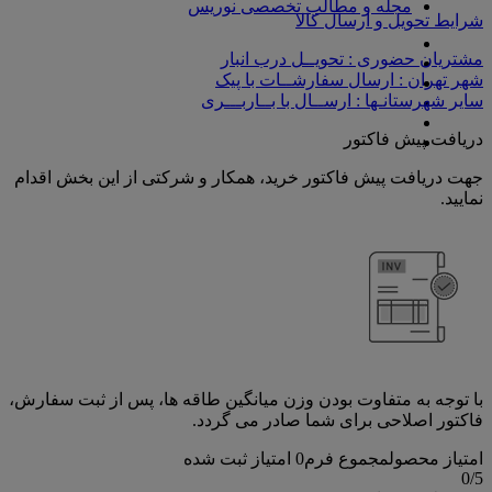
مجله و مطالب تخصصی نوریس
شرایط تحویل و ارسال کالا
مشتریان حضوری : تحویــل درب انبار
شهر تهران : ارسال سفارشــات با پیک
سایر شهرستانـها : ارســال با بــاربـــری
دریافت پیش فاکتور
جهت دریافت پیش فاکتور خرید، همکار و شرکتی از این بخش اقدام
نمایید.
با توجه به متفاوت بودن وزن میانگین طاقه ها، پس از ثبت سفارش،
فاکتور اصلاحی برای شما صادر می گردد.
امتیاز محصول
مجموع فرم
0
امتیاز ثبت شده
0
/5