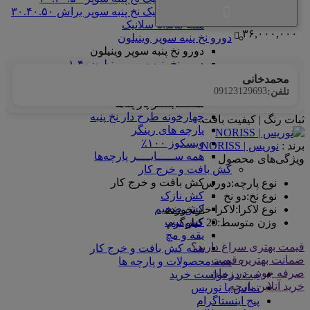
ماندانا سلانیک نخ پنبه سوپر براش ۳۰.۴۰.۵۰
همه ماندانا سلانیک
۳۶,۰۰۰,۰۰۰
دورو نخ پنبه سوپر وینیلون
دورو نخ پنبه سوپر وینیلون
دورو نخ پنبه سوپر وینیلون۱.۴۰
همه دورو نخ پنبه سوپر وینیلون
محمدخانی
ســـــایــــر پارچه‌ها
09123129693
تلفن:
ســـــایــــر پارچه‌ها
چهارخونه طرح دار نخ پنبه
ثبات رنگ | کیفیت بافت
پارچه های رینگر
ویسکوز ۱۰۰٪
برند :
نوریس | NORISS
همه ســـــایــــر پارچه‌ها
ویژگی‌های محصول
کش بافت و خرج کار
کش بافت و خرج کار
نوع پارچه
:
دورس
کش نازک
نوع نخ
:
دو نخ
کش ضخیم
نوع لاکرا
:
لاکرا خارنخورده
کش تیپ
وزن متوسط
:
20 کیلوگرم
یقه و مچ
قیمت بهتری سراغ دارید؟
همه کش بافت و خرج کار
ضمانت بهترین قیمت
همه محصولات و پارچه ها
صرفه جویی در زمان
ثبت درخواست خرید
خرید آنلاین پارچه
تماس با نوریس
پیج اینستاگرام