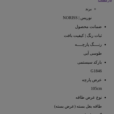
برند
نوریس | NORISS
ضمانت محصول
ثبات رنگ | کیفیت بافت
رنــــگ پارچــــه
طوسی آبی
بارکد سیستمی
G1846
عرض پارچه
105cm
نوع عرض طاقه
طاقه بغل بسته (عرض بسته)