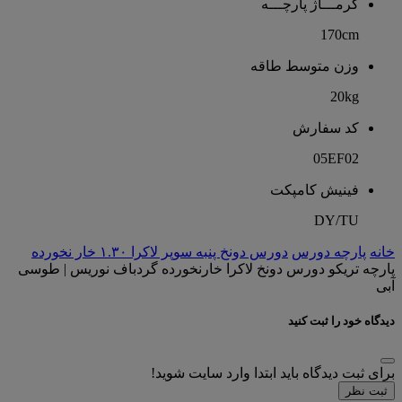
گرمـــاژ پارچـــه
170cm
وزن متوسط طاقه
20kg
کد سفارش
05EF02
فینیش کامپکت
DY/TU
خانه
پارچه دورس
دورس دونخ پنبه سوپر لاکرا ۱.۳۰ خار نخورده
پارچه تریکو دورس دونخ لاکرا خارنخورده گردباف نوریس | طوسی
آبی
دیدگاه خود را ثبت کنید
برای ثبت دیدگاه باید ابتدا وارد سایت شوید!
ثبت نظر